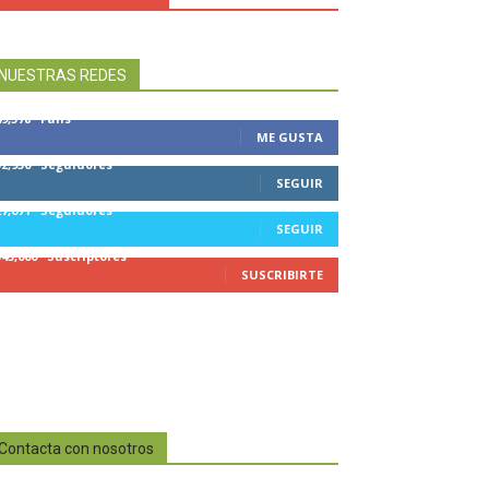
NUESTRAS REDES
49,578
Fans
ME GUSTA
32,950
Seguidores
SEGUIR
27,671
Seguidores
SEGUIR
545,000
Suscriptores
SUSCRIBIRTE
Contacta con nosotros