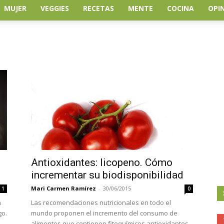
MUJER
VEGGIES
RECETAS
MENTE
COCINA
OPI
Antioxidantes: licopeno. Cómo
incrementar su biodisponibilidad
Mari Carmen Ramírez
-
30/06/2015
1
0
n
Las recomendaciones nutricionales en todo el
go.
mundo proponen el incremento del consumo de
alimentos que contienen fitoquímicos antioxidantes