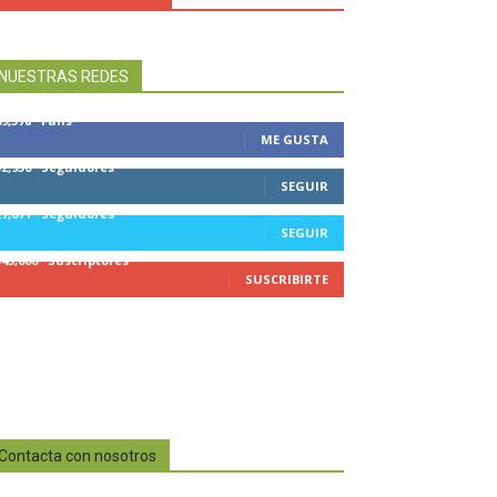
NUESTRAS REDES
49,578
Fans
ME GUSTA
32,950
Seguidores
SEGUIR
27,671
Seguidores
SEGUIR
545,000
Suscriptores
SUSCRIBIRTE
Contacta con nosotros