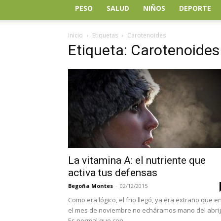
PESO
SALUD
NIÑOS
DEPORTE
Inicio
Etiquetas
Carotenoides
Etiqueta: Carotenoides
La vitamina A: el nutriente que
activa tus defensas
Begoña Montes
-
02/12/2015
Como era lógico, el frio llegó, ya era extraño que e
el mes de noviembre no echáramos mano del abri
Es normal que con...