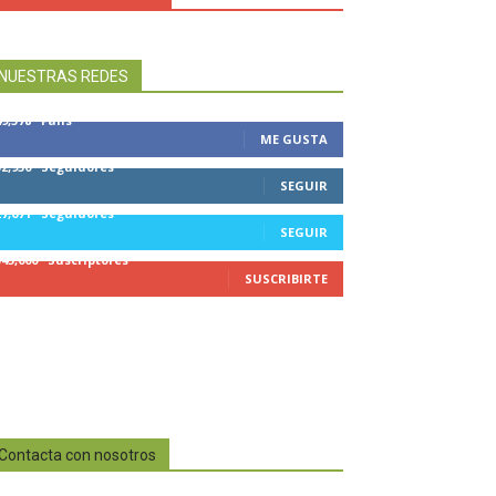
NUESTRAS REDES
49,578
Fans
ME GUSTA
32,950
Seguidores
SEGUIR
27,671
Seguidores
SEGUIR
545,000
Suscriptores
SUSCRIBIRTE
Contacta con nosotros