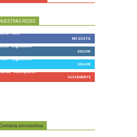
NUESTRAS REDES
49,578
Fans
ME GUSTA
32,950
Seguidores
SEGUIR
27,671
Seguidores
SEGUIR
545,000
Suscriptores
SUSCRIBIRTE
Contacta con nosotros