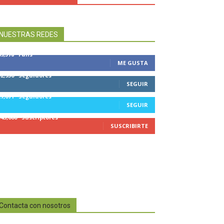
NUESTRAS REDES
49,578
Fans
ME GUSTA
32,950
Seguidores
SEGUIR
27,671
Seguidores
SEGUIR
545,000
Suscriptores
SUSCRIBIRTE
Contacta con nosotros