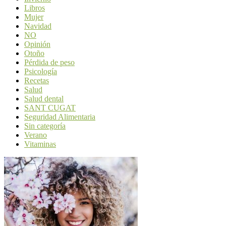
Libros
Mujer
Navidad
NO
Opinión
Otoño
Pérdida de peso
Psicología
Recetas
Salud
Salud dental
SANT CUGAT
Seguridad Alimentaria
Sin categoría
Verano
Vitaminas