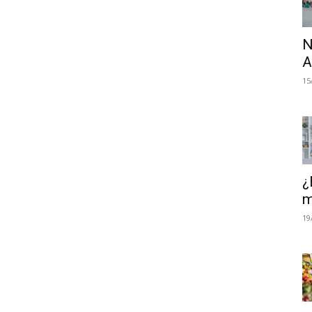
N
A
15
¿
m
19