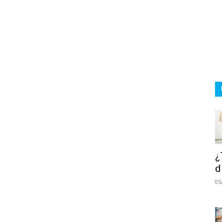
¿
d
05