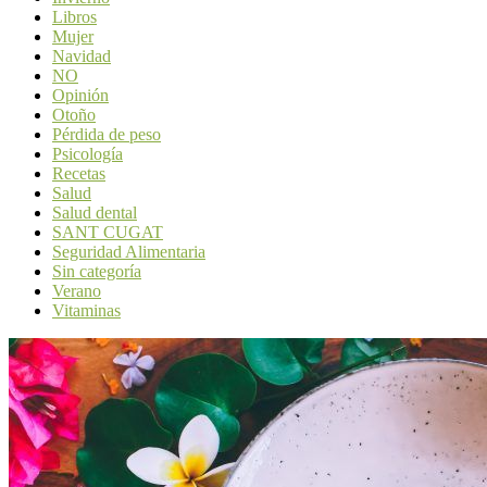
Libros
Mujer
Navidad
NO
Opinión
Otoño
Pérdida de peso
Psicología
Recetas
Salud
Salud dental
SANT CUGAT
Seguridad Alimentaria
Sin categoría
Verano
Vitaminas