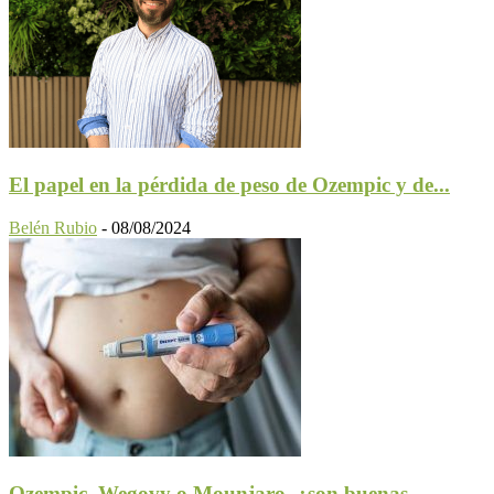
El papel en la pérdida de peso de Ozempic y de...
Belén Rubio
-
08/08/2024
Ozempic, Wegovy o Mounjaro, ¿son buenas