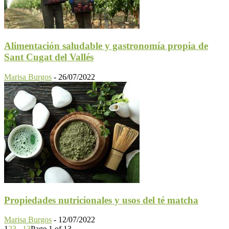
Alimentación saludable y gastronomía propia de
Sant Cugat del Vallés
Marisa Burgos
-
26/07/2022
Propiedades nutricionales y usos del té matcha
Marisa Burgos
-
12/07/2022
1
2
3
...
13
Page 1 of 13