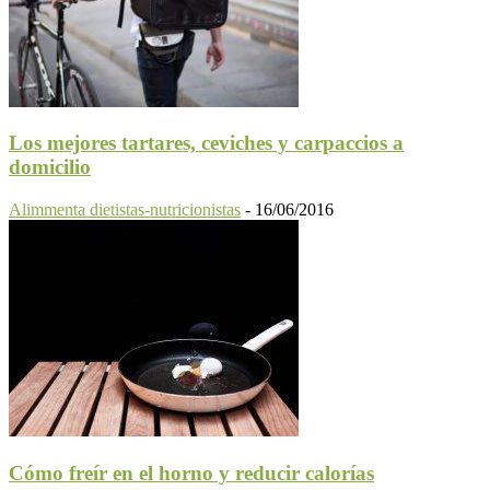
Los mejores tartares, ceviches y carpaccios a
domicilio
Alimmenta dietistas-nutricionistas
-
16/06/2016
Cómo freír en el horno y reducir calorías