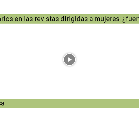
os en las revistas dirigidas a mujeres: ¿fuen
sa