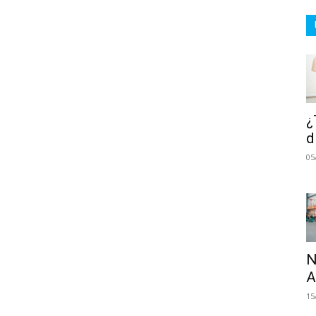
¿
d
05
N
A
15