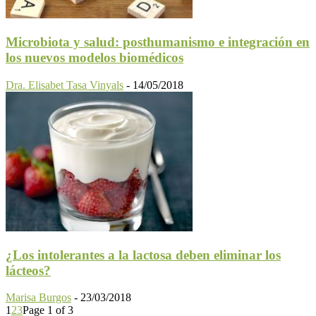
Microbiota y salud: posthumanismo e integración en
los nuevos modelos biomédicos
Dra. Elisabet Tasa Vinyals
-
14/05/2018
¿Los intolerantes a la lactosa deben eliminar los
lácteos?
Marisa Burgos
-
23/03/2018
1
2
3
Page 1 of 3