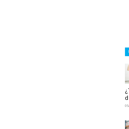
¿
d
05