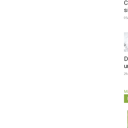
C
s
05
D
u
29
Má