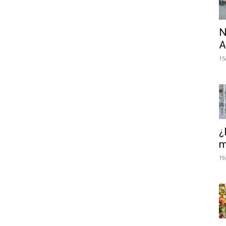
N
A
15
¿
m
19