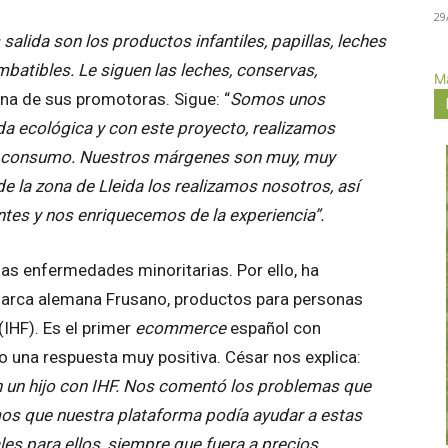
29
alida son los productos infantiles, papillas, leches
batibles. Le siguen las leches, conservas,
Má
a de sus promotoras. Sigue: “
Somos unos
a ecológica y con este proyecto, realizamos
 su consumo. Nuestros márgenes son muy, muy
 la zona de Lleida los realizamos nosotros, así
es y nos enriquecemos de la experiencia”.
as enfermedades minoritarias. Por ello, ha
marca alemana Frusano, productos para personas
(IHF). Es el primer
ecommerce
español con
 una respuesta muy positiva. César nos explica:
 un hijo con IHF. Nos comentó los problemas que
mos que nuestra plataforma podía ayudar a estas
s para ellos, siempre que fuera a precios