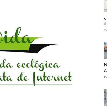
¿
d
05
N
A
15