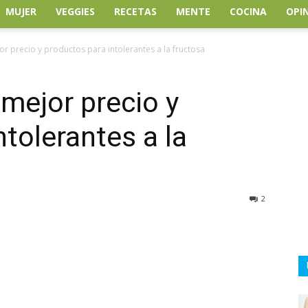
MUJER
VEGGIES
RECETAS
MENTE
COCINA
OPI
or precio y productos para intolerantes a la fructosa
 mejor precio y
tolerantes a la
2
atsApp
Linkedin
Email
Impresión