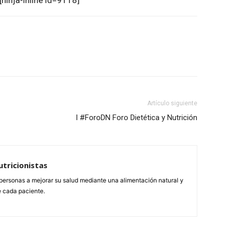
[ninja-inline id=9118]
atsApp
Linkedin
Email
Impresión
Artículo siguiente
I #ForoDN Foro Dietética y Nutrición
tricionistas
ersonas a mejorar su salud mediante una alimentación natural y
 cada paciente.