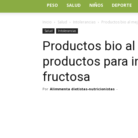
PESO
SALUD
NIÑOS
DEPORTE
Inicio
Salud
Intolerancias
Productos bio al mej
Salud
Intolerancias
Productos bio al
productos para in
fructosa
Por
Alimmenta dietistas-nutricionistas
-
Facebook
Twitter
Wh