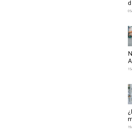
d
05
N
A
15
¿
m
19