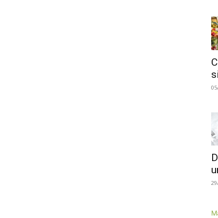
C
s
05
D
u
29
Má