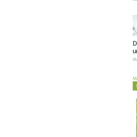
D
u
29
Má