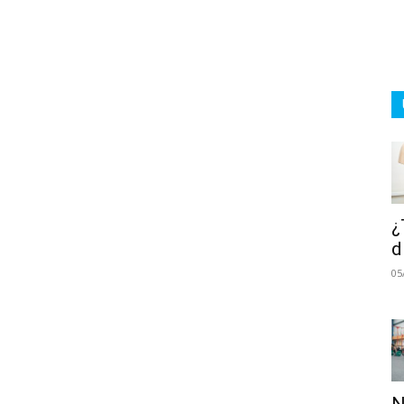
¿
d
05