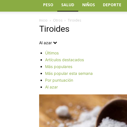
PESO
SALUD
NIÑOS
DEPORTE
Inicio
Otros
Tiroides
Tiroides
Al azar
Últimos
Artículos destacados
Más populares
Más popular esta semana
Por puntuación
Al azar