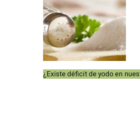
¿Existe déficit de yodo en nues