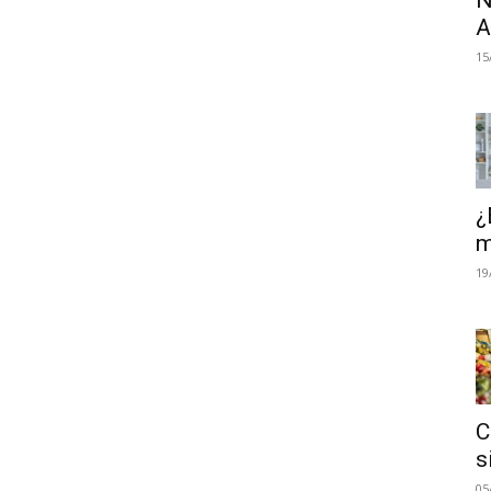
N
A
15
¿
m
19
C
s
05