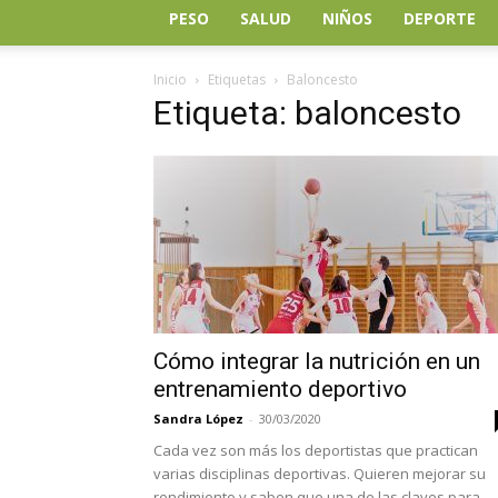
PESO
SALUD
NIÑOS
DEPORTE
Inicio
Etiquetas
Baloncesto
Etiqueta: baloncesto
Cómo integrar la nutrición en un
entrenamiento deportivo
Sandra López
-
30/03/2020
Cada vez son más los deportistas que practican
varias disciplinas deportivas. Quieren mejorar su
rendimiento y saben que una de las claves para