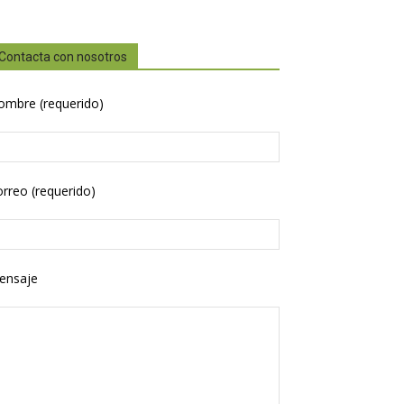
Contacta con nosotros
ombre (requerido)
rreo (requerido)
ensaje