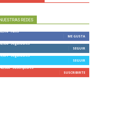
NUESTRAS REDES
49,578
Fans
ME GUSTA
32,950
Seguidores
SEGUIR
27,671
Seguidores
SEGUIR
545,000
Suscriptores
SUSCRIBIRTE