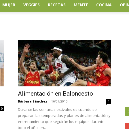
MUJER
VEGGIES
RECETAS
MENTE
COCINA
OPI
Alimentación en Baloncesto
Bárbara Sánchez
-
16/07/2015
1
0
Durante las semanas estivales es cuando se
preparan las temporadas y planes de alimentación y
entrenamiento que seguirán los equipos durante
todo el año, en...