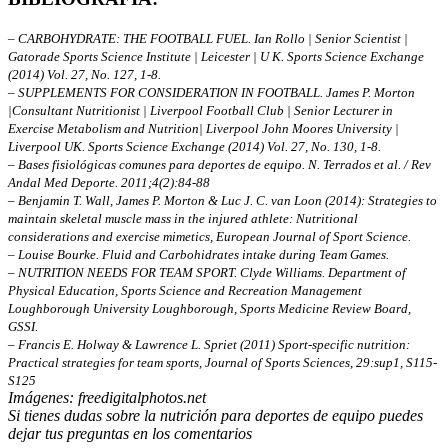
– CARBOHYDRATE: THE FOOTBALL FUEL. Ian Rollo | Senior Scientist |
Gatorade Sports Science Institute | Leicester | U K. Sports Science Exchange
(2014) Vol. 27, No. 127, 1-8.
– SUPPLEMENTS FOR CONSIDERATION IN FOOTBALL. James P. Morton
|Consultant Nutritionist | Liverpool Football Club | Senior Lecturer in
Exercise Metabolism and Nutrition| Liverpool John Moores University |
Liverpool UK. Sports Science Exchange (2014) Vol. 27, No. 130, 1-8.
– Bases fisiológicas comunes para deportes de equipo. N. Terrados et al. / Rev
Andal Med Deporte. 2011;4(2):84-88
– Benjamin T. Wall, James P. Morton & Luc J. C. van Loon (2014): Strategies to
maintain skeletal muscle mass in the injured athlete: Nutritional
considerations and exercise mimetics, European Journal of Sport Science.
– Louise Bourke. Fluid and Carbohidrates intake during Team Games.
– NUTRITION NEEDS FOR TEAM SPORT. Clyde Williams. Department of
Physical Education, Sports Science and Recreation Management
Loughborough University Loughborough, Sports Medicine Review Board,
GSSI.
– Francis E. Holway & Lawrence L. Spriet (2011) Sport-specific nutrition:
Practical strategies for team sports, Journal of Sports Sciences, 29:sup1, S115-
S125
Imágenes: freedigitalphotos.net
Si tienes dudas sobre la nutrición para deportes de equipo puedes
dejar tus preguntas en los comentarios