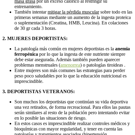
masa grasa
por un exceso calórico al restringir su
entrenamiento.
También intentar
mitigar la pérdida muscular
sobre todo en las
primeras semanas mediante un aumento de la ingesta proteica
o suplementación (Creatina, HMB, Leucina). En colaciones
de 30 gr cada 3 horas.
2. MUJERES DEPORTISTAS:
La patología más común en mujeres deportistas es la
anemia
ferropénica
por lo que la ingesta de este nutriente siempre
debe estar asegurada. Además también pueden aparecer
problemas menstruales (
amenorrea
) o patologías tiroideas .
Entre mujeres son más comunes las estrategias para perder
peso poco saludables por lo que la educación nutricional es
imprescindible.
3. DEPORTISTAS VETERANOS:
Son muchos los deportistas que continúan su vida deportiva
una vez retirados, de forma recreacional. Para ellos las pautas
serán similares al resto de la población pero intentando evitar
en lo posible las situaciones de riesgo.
En estos casos es imprescindible realizar controles médicos y
bioquímicas con mayor regularidad, y tener en cuenta las
patologías y tratamientos asociados (hipertensión,