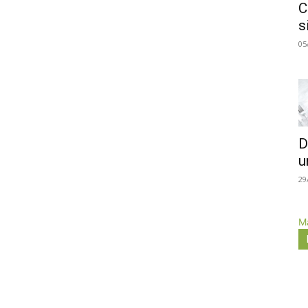
C
s
05
D
u
29
Má