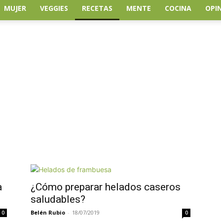
MUJER
VEGGIES
RECETAS
MENTE
COCINA
OPI
a
¿Cómo preparar helados caseros
saludables?
Belén Rubio
-
18/07/2019
0
0