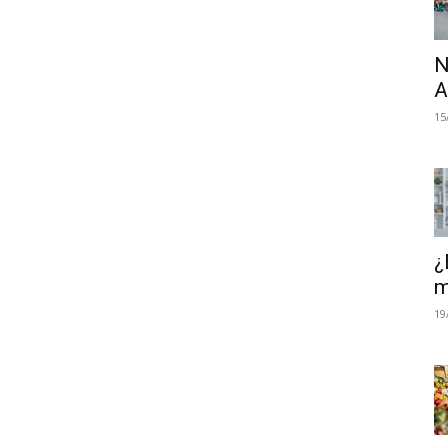
N
A
15
¿
m
19