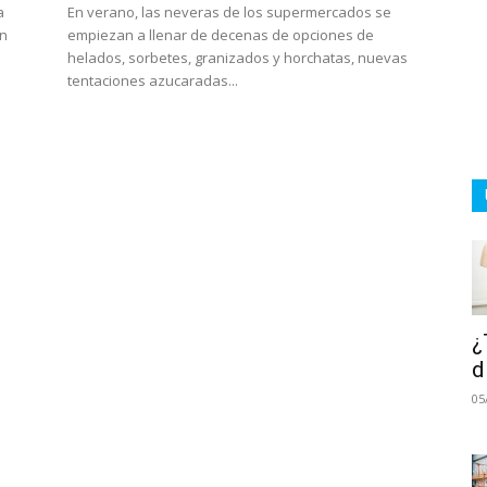
a
En verano, las neveras de los supermercados se
un
empiezan a llenar de decenas de opciones de
helados, sorbetes, granizados y horchatas, nuevas
tentaciones azucaradas...
¿
d
05