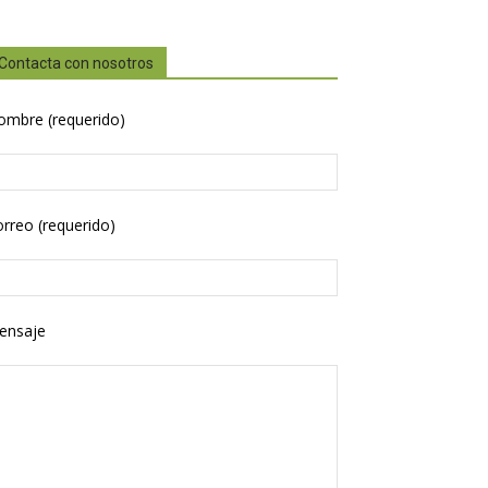
Contacta con nosotros
ombre (requerido)
rreo (requerido)
ensaje