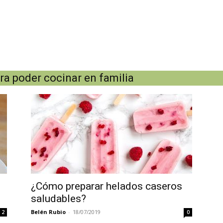
ra poder cocinar en familia
¿Cómo preparar helados caseros
saludables?
Belén Rubio
-
18/07/2019
2
0