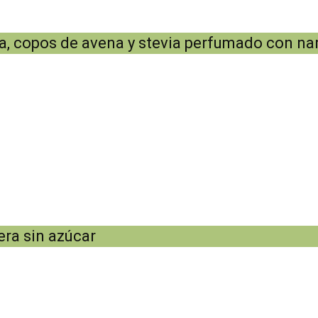
a, copos de avena y stevia perfumado con na
ra sin azúcar