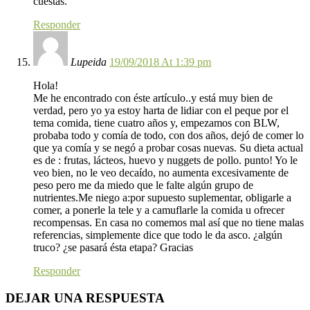
cuestas.
Responder
Lupeida
19/09/2018 At 1:39 pm
Hola!
Me he encontrado con éste artículo..y está muy bien de
verdad, pero yo ya estoy harta de lidiar con el peque por el
tema comida, tiene cuatro años y, empezamos con BLW,
probaba todo y comía de todo, con dos años, dejó de comer lo
que ya comía y se negó a probar cosas nuevas. Su dieta actual
es de : frutas, lácteos, huevo y nuggets de pollo. punto! Yo le
veo bien, no le veo decaído, no aumenta excesivamente de
peso pero me da miedo que le falte algún grupo de
nutrientes.Me niego a:por supuesto suplementar, obligarle a
comer, a ponerle la tele y a camuflarle la comida u ofrecer
recompensas. En casa no comemos mal así que no tiene malas
referencias, simplemente dice que todo le da asco. ¿algún
truco? ¿se pasará ésta etapa? Gracias
Responder
DEJAR UNA RESPUESTA