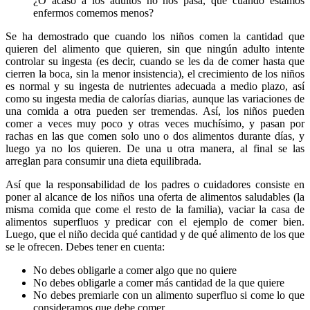
¿O acaso a los adultos no nos pasa, que cuando estamos
enfermos comemos menos?
Se ha demostrado que cuando los niños comen la cantidad que
quieren del alimento que quieren, sin que ningún adulto intente
controlar su ingesta (es decir, cuando se les da de comer hasta que
cierren la boca, sin la menor insistencia), el crecimiento de los niños
es normal y su ingesta de nutrientes adecuada a medio plazo, así
como su ingesta media de calorías diarias, aunque las variaciones de
una comida a otra pueden ser tremendas. Así, los niños pueden
comer a veces muy poco y otras veces muchísimo, y pasan por
rachas en las que comen solo uno o dos alimentos durante días, y
luego ya no los quieren. De una u otra manera, al final se las
arreglan para consumir una dieta equilibrada.
Así que la responsabilidad de los padres o cuidadores consiste en
poner al alcance de los niños una oferta de alimentos saludables (la
misma comida que come el resto de la familia), vaciar la casa de
alimentos superfluos y predicar con el ejemplo de comer bien.
Luego, que el niño decida qué cantidad y de qué alimento de los que
se le ofrecen. Debes tener en cuenta:
No debes obligarle a comer algo que no quiere
No debes obligarle a comer más cantidad de la que quiere
No debes premiarle con un alimento superfluo si come lo que
consideramos que debe comer