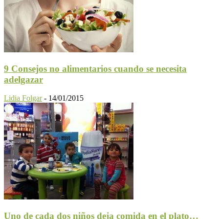
9 Consejos no alimentarios cuando se necesita
adelgazar
Lidia Folgar
-
14/01/2015
Uno de cada dos niños deja comida en el plato…