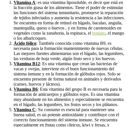
Vitamina A
: es una vitamina liposoluble, es decir que está en
la fracción grasa de los alimentos. Tiene el poder de estimular
las funciones del sistema inmunitario, promueve la reparación
de tejidos infectados y aumenta la resistencia a las infecciones.
Se encuentra en forma de retinol en hígado, bacalao, anguila,
mantequilla, queso o huevos , y en forma de carotenoides en
vegetales como la zanahoria, la espinaca, el
boniato
, el mango
o los albaricoques.
Ácido fólico
: También conocida como vitamina B9, es
necesaria para la formación mantenimiento de nuevas células.
Las mejores fuentes alimentarias son el hígado, las legumbres,
las verduras de hoja verde, algún fruto seco y los huevos.
Vitamina B12
: Es una vitamina que crean las bacterias de
vacas y ovejas, interviene en el buen funcionamiento del
sistema inmune y en la formación de glóbulos rojos. Solo se
encuentra presente de forma natural en animales y derivados
(carnes, huevos y lácteos).
Vitamina B6
: Esta vitamina del grupo B es necesaria para la
formación de anticuerpos y glóbulos rojos. Es una vitamina
muy abundante en los alimentos y especialmente se encuentra
en el hígado, las legumbres, los frutos secos y los plátanos.
Vitamina C
: Su consumo es esencial para mantener una
buena salud, es un potente antioxidante y contribuye con el
correcto funcionamiento del sistema inmune. Se encuentra
especialmente en frutas como cítricos, kiwi y fresas, y