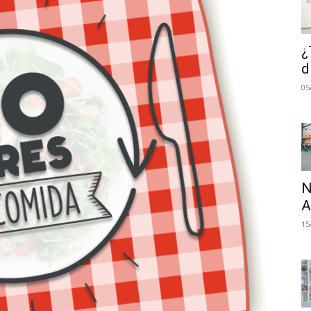
¿
d
05
N
A
15