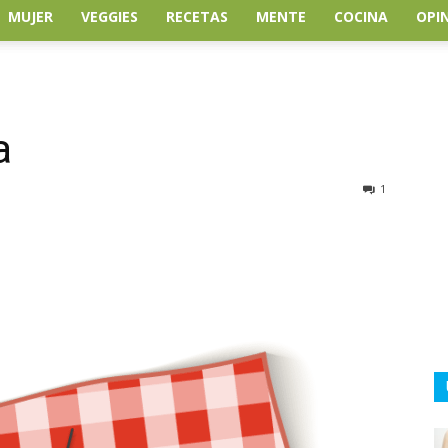
MUJER
VEGGIES
RECETAS
MENTE
COCINA
OPI
a
1
atsApp
Linkedin
Email
Impresión