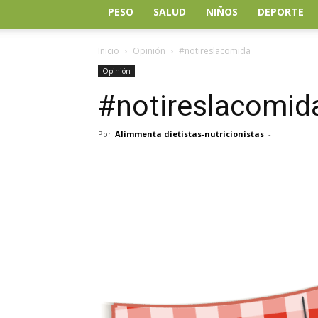
PESO
SALUD
NIÑOS
DEPORTE
Inicio
Opinión
#notireslacomida
Opinión
#notireslacomid
Por
Alimmenta dietistas-nutricionistas
-
Facebook
Twitter
Wh