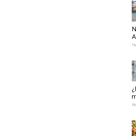
N
A
15
¿
m
19