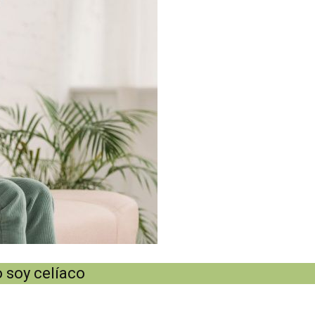
o soy celíaco