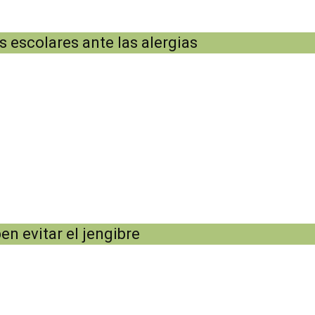
 escolares ante las alergias
en evitar el jengibre