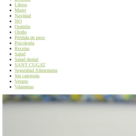
Libros
Mujer
Navidad
NO
Opinión
Otoño
Pérdida de peso
Psicología
Recetas
Salud
Salud dental
SANT CUGAT
Seguridad Alimentaria
Sin categoría
Verano
Vitaminas