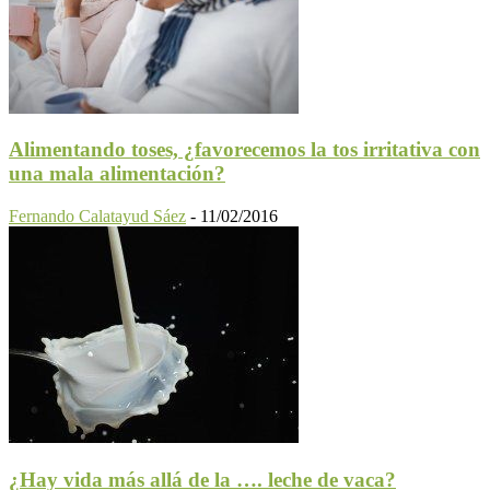
Alimentando toses, ¿favorecemos la tos irritativa con
una mala alimentación?
Fernando Calatayud Sáez
-
11/02/2016
¿Hay vida más allá de la …. leche de vaca?