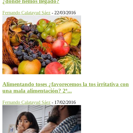
¿dónde hemos llegado?
Fernando Calatayud Sáez
-
22/03/2016
Alimentando toses ¿favorecemos la tos irritativa con
una mala alimentación? 2ª...
Fernando Calatayud Sáez
-
17/02/2016