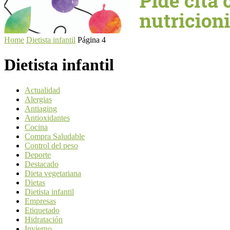
Home
Dietista infantil
Página 4
Dietista infantil
Actualidad
Alergias
Antiaging
Antioxidantes
Cocina
Compra Saludable
Control del peso
Deporte
Destacado
Dieta vegetariana
Dietas
Dietista infantil
Empresas
Etiquetado
Hidratación
Invierno