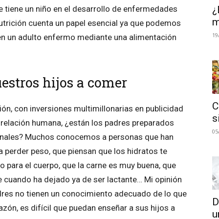
¿
ue tiene un niño en el desarrollo de enfermedades
m
nutrición cuenta un papel esencial ya que podemos
19
 en un adulto enfermo mediante una alimentación
estros hijos a comer
C
n, con inversiones multimillonarias en publicidad
s
 relación humana, ¿están los padres preparados
05
cionales? Muchos conocemos a personas que han
a perder peso, que piensan que los hidratos te
o para el cuerpo, que la carne es muy buena, que
cuando ha dejado ya de ser lactante… Mi opinión
adres no tienen un conocimiento adecuado de lo que
D
azón, es difícil que puedan enseñar a sus hijos a
u