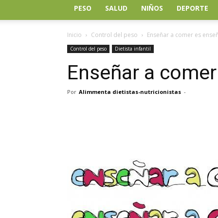
PESO
SALUD
NIÑOS
DEPORTE
Inicio
Control del peso
Enseñar a comer es enseñ
Control del peso
Dietista infantil
Enseñar a comer 
Por
Alimmenta dietistas-nutricionistas
-
Facebook
Twitter
Wh