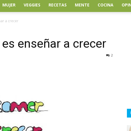
MUJER
VEGGIES
RECETAS
MENTE
COCINA
OPI
ar a crecer
es enseñar a crecer
2
atsApp
Linkedin
Email
Impresión