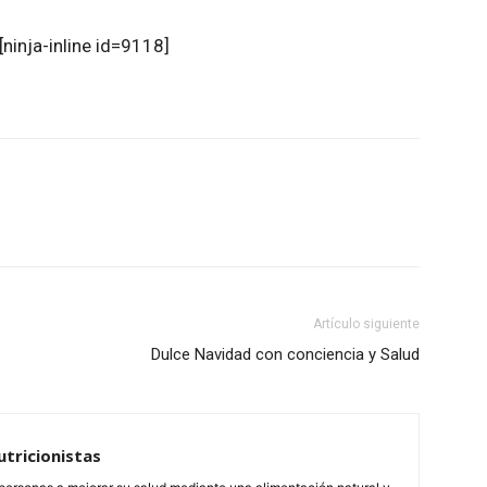
[ninja-inline id=9118]
atsApp
Linkedin
Email
Impresión
Artículo siguiente
Dulce Navidad con conciencia y Salud
tricionistas