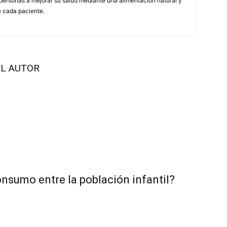
ersonas a mejorar su salud mediante una alimentación natural y
 cada paciente.
L AUTOR
onsumo entre la población infantil?