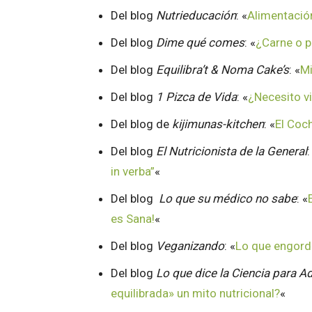
Del blog
Nutrieducación
: «
Alimentació
Del blog
Dime qué comes
: «
¿Carne o 
Del blog
Equilibra’t & Noma Cake’s
: «
Mi
Del blog
1 Pizca de Vida
: «
¿Necesito v
Del blog de
kijimunas-kitchen
: «
El Coc
Del blog
El Nutricionista de la General
:
in verba”
«
Del blog
Lo que su médico no sabe
: «
es Sana!
«
Del blog
Veganizando
: «
Lo que engord
Del blog
Lo que dice la Ciencia para A
equilibrada» un mito nutricional?
«