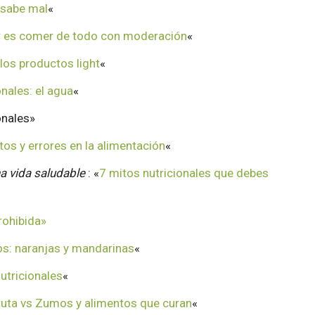
 sabe mal
«
 es comer de todo con moderación
«
los productos light
«
onales: el agua
«
onales»
tos y errores en la alimentación
«
a vida saludable
: «
7 mitos nutricionales que debes
rohibida»
s: naranjas y mandarinas
«
utricionales
«
ruta vs Zumos y alimentos que curan
«