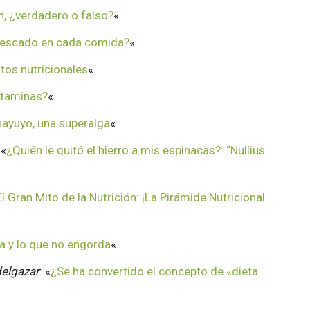
n, ¿verdadero o falso?
«
pescado en cada comida?
«
tos nutricionales
«
itaminas?
«
hayuyo, una superalga
«
 «
¿Quién le quitó el hierro a mis espinacas?: “Nullius
El Gran Mito de la Nutrición: ¡La Pirámide Nutricional
a y lo que no engorda
«
delgazar
: «
¿Se ha convertido el concepto de «dieta