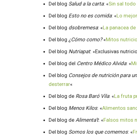
Del blog
Salud a la carta
: «
Sin sal todo
Del blog
Esto no es comida
: «
Lo mejor
Del blog
dsobremesa
: «
La panacea de 
Del blog
¿Cómo como?
«
Mitos nutrici
Del blog
Nutriapat
: «Exclusivas nutrici
Del blog del
Centro Médico Alvida
: «
Mi
Del blog
Consejos de nutrición para un
desterrar
«
Del blog de
Rosa Baró Vìla
: «
La fruta p
Del blog
Menos Kilos
: «
Alimentos sano
Del blog de
Alimenta’t
: «
Falsos mitos n
Del blog
Somos los que comemos
: «
F