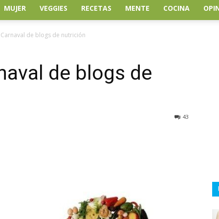
MUJER
VEGGIES
RECETAS
MENTE
COCINA
OPI
l Carnaval de blogs de nutrición
rnaval de blogs de
43
atsApp
Linkedin
Email
Impresión