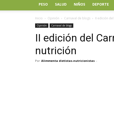
PESO
SALUD
NIÑOS
DEPORTE
Inicio
Opinión
Carnaval de blogs
II edición de
Opinión
Carnaval de blogs
II edición del Ca
nutrición
Por
Alimmenta dietistas-nutricionistas
-
Facebook
Twitter
Wh