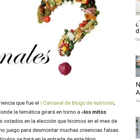
¿
d
05
N
A
15
iencia que fue el
I Carnaval de blogs de nutrición
,
onde la temática girará en torno a «
los mitos
s votados en la elección que hicimos en el mes de
ho juego para desmontar muchas creencias falsas.
tículos se hará en la entrada de este blog