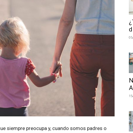
¿
d
05
N
A
15
 que siempre preocupa y, cuando somos padres o