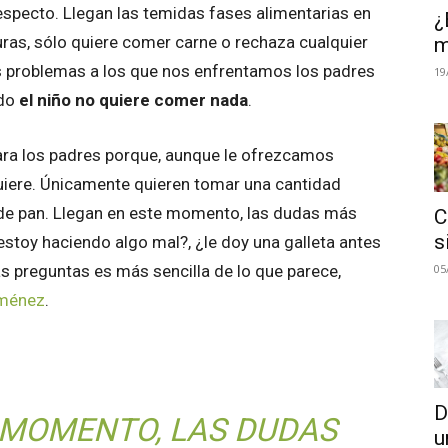
especto. Llegan las temidas fases alimentarias en
¿
ras, sólo quiere comer carne o rechaza cualquier
m
s problemas a los que nos enfrentamos los padres
19
ndo
el niño no quiere comer nada
.
para los padres porque, aunque le ofrezcamos
uiere. Únicamente quieren tomar una cantidad
de pan. Llegan en este momento, las dudas más
C
s
¿estoy haciendo algo mal?, ¿le doy una galleta antes
05
 preguntas es más sencilla de lo que parece,
iménez
.
D
 MOMENTO, LAS DUDAS
u