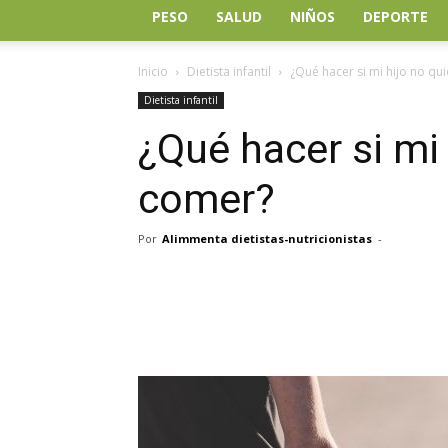
PESO
SALUD
NIÑOS
DEPORTE
Inicio
Dietista infantil
¿Qué hacer si mi hijo no qu
Dietista infantil
¿Qué hacer si mi 
comer?
Por
Alimmenta dietistas-nutricionistas
-
Facebook
Twitter
Wh