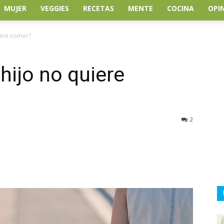
MUJER
VEGGIES
RECETAS
MENTE
COCINA
OPI
iere comer?
hijo no quiere
2
atsApp
Linkedin
Email
Impresión