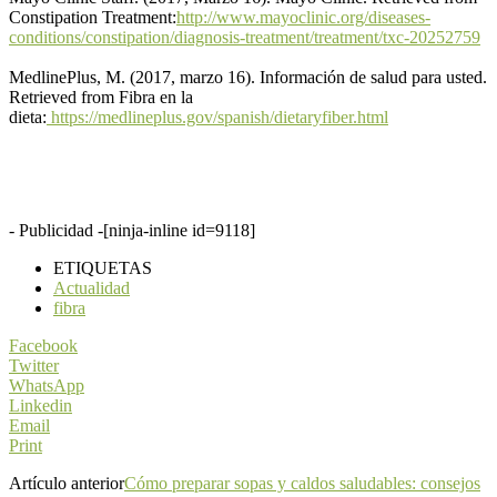
Constipation Treatment:
http://www.mayoclinic.org/diseases-
conditions/constipation/diagnosis-treatment/treatment/txc-20252759
MedlinePlus, M. (2017, marzo 16). Información de salud para usted.
Retrieved from Fibra en la
dieta:
https://medlineplus.gov/spanish/dietaryfiber.html
- Publicidad -
[ninja-inline id=9118]
ETIQUETAS
Actualidad
fibra
Facebook
Twitter
WhatsApp
Linkedin
Email
Print
Artículo anterior
Cómo preparar sopas y caldos saludables: consejos