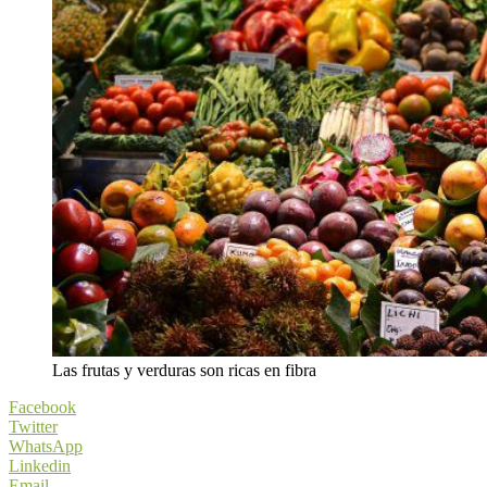
Las frutas y verduras son ricas en fibra
Facebook
Twitter
WhatsApp
Linkedin
Email