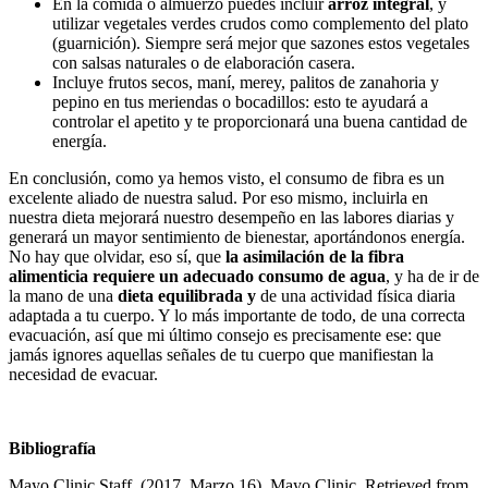
En la comida o almuerzo puedes incluir
arroz integral
, y
utilizar vegetales verdes crudos como complemento del plato
(guarnición). Siempre será mejor que sazones estos vegetales
con salsas naturales o de elaboración casera.
Incluye frutos secos, maní, merey, palitos de zanahoria y
pepino en tus meriendas o bocadillos: esto te ayudará a
controlar el apetito y te proporcionará una buena cantidad de
energía.
En conclusión, como ya hemos visto, el consumo de fibra es un
excelente aliado de nuestra salud. Por eso mismo, incluirla en
nuestra dieta mejorará nuestro desempeño en las labores diarias y
generará un mayor sentimiento de bienestar, aportándonos energía.
No hay que olvidar, eso sí, que
la asimilación de la fibra
alimenticia requiere un adecuado consumo de agua
, y ha de ir de
la mano de una
dieta equilibrada y
de una actividad física diaria
adaptada a tu cuerpo. Y lo más importante de todo, de una correcta
evacuación, así que mi último consejo es precisamente ese: que
jamás ignores aquellas señales de tu cuerpo que manifiestan la
necesidad de evacuar.
Bibliografía
Mayo Clinic Staff. (2017, Marzo 16). Mayo Clinic. Retrieved from