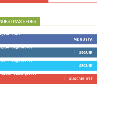
NUESTRAS REDES
49,578
Fans
ME GUSTA
32,950
Seguidores
SEGUIR
27,671
Seguidores
SEGUIR
545,000
Suscriptores
SUSCRIBIRTE