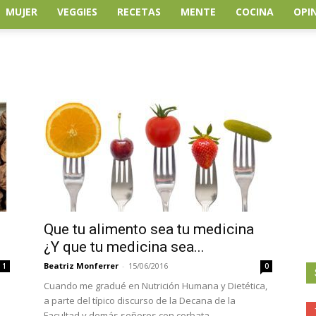
MUJER
VEGGIES
RECETAS
MENTE
COCINA
OPI
Que tu alimento sea tu medicina
¿Y que tu medicina sea...
Beatriz Monferrer
-
15/06/2016
1
0
Cuando me gradué en Nutrición Humana y Dietética,
a parte del típico discurso de la Decana de la
Facultad y demás señores con corbata,...