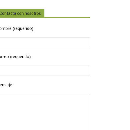
Contacta con nosotros
ombre (requerido)
rreo (requerido)
ensaje