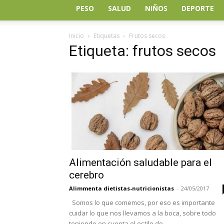
PESO
SALUD
NIÑOS
DEPORTE
Inicio
Etiquetas
Frutos secos
Etiqueta: frutos secos
Alimentación saludable para el
cerebro
Alimmenta dietistas-nutricionistas
-
24/05/2017
Somos lo que comemos, por eso es importante
cuidar lo que nos llevamos a la boca, sobre todo
teniendo en cuenta el estilo de...