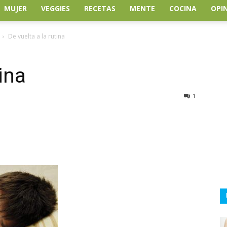
MUJER
VEGGIES
RECETAS
MENTE
COCINA
OPI
De vuelta a la rutina
ina
1
atsApp
Linkedin
Email
Impresión