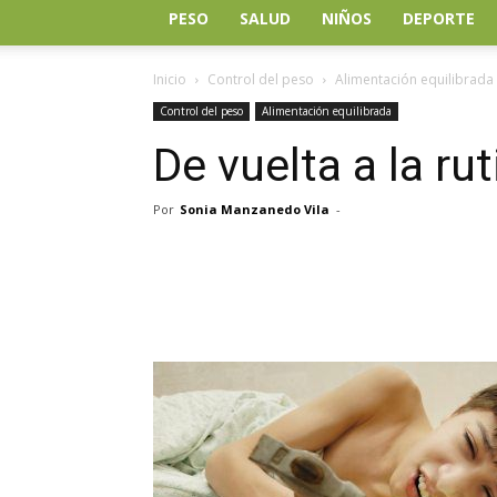
PESO
SALUD
NIÑOS
DEPORTE
Inicio
Control del peso
Alimentación equilibrada
Control del peso
Alimentación equilibrada
De vuelta a la rut
Por
Sonia Manzanedo Vila
-
Facebook
Twitter
Wh