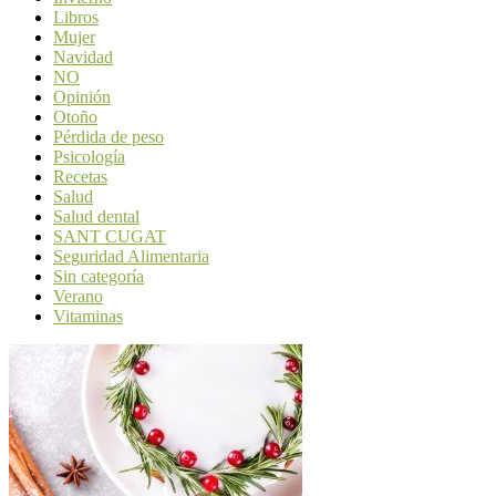
Libros
Mujer
Navidad
NO
Opinión
Otoño
Pérdida de peso
Psicología
Recetas
Salud
Salud dental
SANT CUGAT
Seguridad Alimentaria
Sin categoría
Verano
Vitaminas