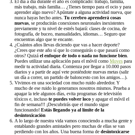
El día a día durante el año es complicado: trabajo, familia,
más trabajo, más familia… ¿Tienes tiempo para el ocio y para
aprender algo nuevo? Apúntate a alguna actividad nueva, que
nunca hayas hecho antes.
Tu cerebro aprenderá cosas
nuevas
, se producirán conexiones neuronales inexistentes
previamente y tu nivel de estrés bajará: clases de cocina, de
fotografía, de buceo, manualidades, idiomas… Seguro que
encuentras algo que te encante.
¿Cuántos años llevas diciendo que vas a hacer deporte?
¿Crees que este año sí que lo conseguirás o que pasará como
otros? Quizá
el enfoque de todo o nada no funcione bien
.
Puedes utilizar una aplicación para el móvil como
Moves
para
medir tu actividad diaria. Comienza por llegar a 10.000 pasos
diarios y a partir de aquí vete poniéndote nuevas metas (salir
un día a correr, un partido de baloncesto con los amigos…).
Vivimos en una sociedad con mucho ruido alrededor. Y
mucho de ese ruido lo generamos nosotros mismos. Prueba a
apagar la tele algunos días, evita programas de televisión
tóxicos e, incluso
te puedes volver loco
y apagar el móvil el
fin de semana!!! ¡Descubrirás que el mundo sigue
funcionando!
Estás llegando ya al límite de la
desintoxicación
A lo largo de nuestra vida vamos conociendo a mucha gente y
entablando grandes amistades pero muchas de ellas se van
perdiendo con los años. Una buena forma de
desintoxicarse