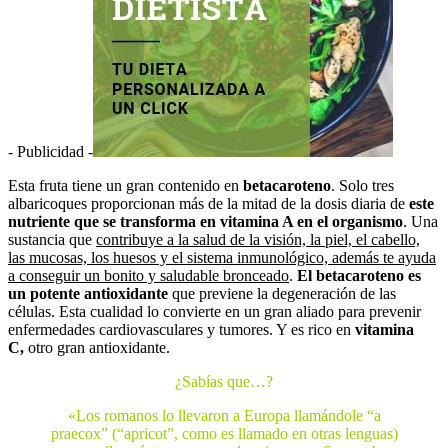
- Publicidad -
Esta fruta tiene un gran contenido en
betacaroteno
. Solo tres
albaricoques proporcionan más de la mitad de la dosis diaria de
este
nutriente que se transforma en vitamina A en el organismo
. Una
sustancia que
contribuye a la salud de la visión, la piel, el cabello,
las mucosas, los huesos y el sistema inmunológico, además te ayuda
a conseguir un bonito y saludable bronceado
.
El betacaroteno es
un potente antioxidante
que previene la degeneración de las
células. Esta cualidad lo convierte en un gran aliado para prevenir
enfermedades cardiovasculares y tumores. Y es rico en
vitamina
C,
otro gran antioxidante.
¿Sabías que…?
«Los romanos lo llevaron a Europa llamándole “a
praecox” (“apricot”, como es llamado en otras lenguas)