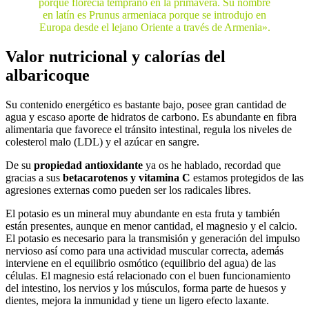
porque florecía temprano en la primavera. Su nombre
en latín es Prunus armeniaca porque se introdujo en
Europa desde el lejano Oriente a través de Armenia».
Valor nutricional y calorías del
albaricoque
Su contenido energético es bastante bajo, posee gran cantidad de
agua y escaso aporte de hidratos de carbono. Es abundante en fibra
alimentaria que favorece el tránsito intestinal, regula los niveles de
colesterol malo (LDL) y el azúcar en sangre.
De su
propiedad antioxidante
ya os he hablado, recordad que
gracias a sus
betacarotenos y vitamina C
estamos protegidos de las
agresiones externas como pueden ser los radicales libres.
El potasio es un mineral muy abundante en esta fruta y también
están presentes, aunque en menor cantidad, el magnesio y el calcio.
El potasio es necesario para la transmisión y generación del impulso
nervioso así como para una actividad muscular correcta, además
interviene en el equilibrio osmótico (equilibrio del agua) de las
células. El magnesio está relacionado con el buen funcionamiento
del intestino, los nervios y los músculos, forma parte de huesos y
dientes, mejora la inmunidad y tiene un ligero efecto laxante.