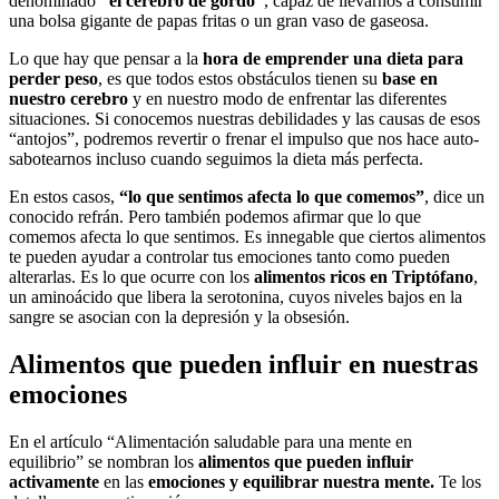
denominado
“el cerebro de gordo”
, capaz de llevarnos a consumir
una bolsa gigante de papas fritas o un gran vaso de gaseosa.
Lo que hay que pensar a la
hora de emprender una dieta para
perder peso
, es que todos estos obstáculos tienen su
base en
nuestro cerebro
y en nuestro modo de enfrentar las diferentes
situaciones. Si conocemos nuestras debilidades y las causas de esos
“antojos”, podremos revertir o frenar el impulso que nos hace auto-
sabotearnos incluso cuando seguimos la dieta más perfecta.
En estos casos,
“lo que sentimos afecta lo que comemos”
, dice un
conocido refrán. Pero también podemos afirmar que lo que
comemos afecta lo que sentimos. Es innegable que ciertos alimentos
te pueden ayudar a controlar tus emociones tanto como pueden
alterarlas. Es lo que ocurre con los
alimentos ricos en Triptófano
,
un aminoácido que libera la serotonina, cuyos niveles bajos en la
sangre se asocian con la depresión y la obsesión.
Alimentos que pueden influir en nuestras
emociones
En el artículo “Alimentación saludable para una mente en
equilibrio”
se nombran los
alimentos que pueden influir
activamente
en las
emociones y equilibrar nuestra mente.
Te los