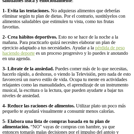
saludables física y emocionalmente
:
1- Evita las tentaciones.
No adquieras alimentos que deberías
eliminar según tu plan de dietas. Por el contrario, sustitúyelos con
alimentos saludables que estimulen tu vista, como tus frutas
favoritas.
2- Crea hábitos deportivos.
Esto no se hace de la noche a la
mañana. Para practicarlo quizá necesites elaborar un plan de
ejercicio adaptado a tus necesidades. Ayudar a la
pérdida de peso
haciendo deporte
es un proceso progresivo y lo puedes ir anotando
en una agenda.
3- Líbrate de la ansiedad.
Puedes comer más de lo que necesitas,
hacerlo rápido, a deshoras, o viendo la Televisión, pero nada de esto
favorecerá un nuevo estilo de vida. Ocupa tu mente en actividades
relajantes como las manualidades, el aprendizaje de un instrumento
musical, la escritura o la lectura, que pueden ayudarte a bajar tus
niveles de ansiedad.
4- Reduce las raciones de alimentos.
Utilizar plato un poco más
pequeño te ayudará visualmente a consumir menos calorías.
5- Elabora una lista de compras basada en tu plan de
alimentación.
“NO” vayas de compras con hambre, ya que
entonces tomarás malas decisiones por el impulso del antojo y