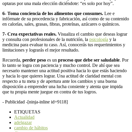
optaras por una mala elección diciéndote: “es solo por hoy”.
6- Toma conciencia de los alimentos que consumes.
Lee e
infórmate de su procedencia y fabricación, así como de su contenido
en calorías, sales, grasas, fibras, proteínas, azúcares o químicos.
7- Crea expectativas reales.
Visualiza el cambio que deseas lograr
y consulta con profesionales de la nutrición, la
psicología
y la
medicina para evaluar tu caso. Así, conocerás tus requerimientos y
limitaciones y lograrás el mejor resultado.
Recuerda,
perder peso
es un
proceso que debe ser saludable
. Por
lo tanto se logra con paciencia y mucho control. De ahí que sea
necesario mantener una actitud positiva hacia lo que estás haciendo
y hacia lo que quieres lograr. Una actitud de claridad mental con
respecto a tu meta y de apertura ante los cambios y una buena
disposición a emprender una lucha consiente y atenta que impida
que tu propia mente juegue en contra de tus logros.
- Publicidad -
[ninja-inline id=9118]
ETIQUETAS
Actualidad
adelgazar
cambio de hábitos