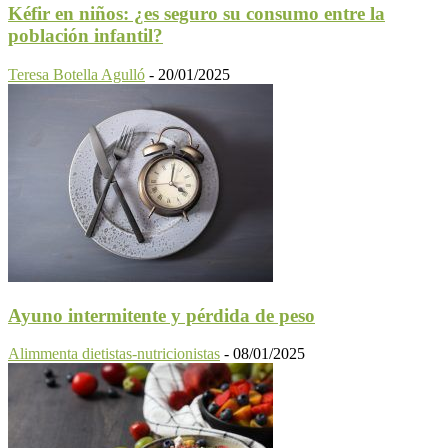
Kéfir en niños: ¿es seguro su consumo entre la
población infantil?
Teresa Botella Agulló
-
20/01/2025
Ayuno intermitente y pérdida de peso
Alimmenta dietistas-nutricionistas
-
08/01/2025