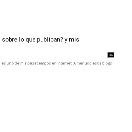
 sobre lo que publican? y mis
46
na es uno de mis pasatiempos en internet. A menudo esos blogs