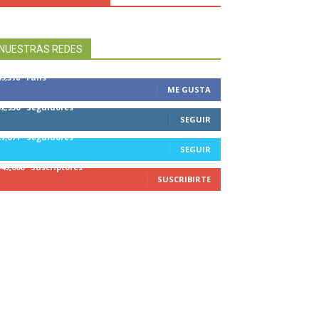
NUESTRAS REDES
49,578
Fans
ME GUSTA
32,950
Seguidores
SEGUIR
27,671
Seguidores
SEGUIR
545,000
Suscriptores
SUSCRIBIRTE