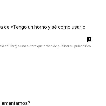
ra de «Tengo un horno y sé como usarlo
1
ía del libro) a una autora que acaba de publicar su primer libro
uplementamos?