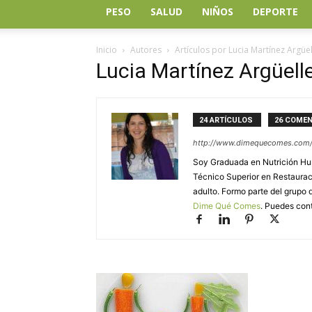
PESO
SALUD
NIÑOS
DEPORTE
Inicio
Autores
Artículos por Lucia Martínez Argüe
Lucia Martínez Argüell
24 ARTÍCULOS
26 COMEN
http://www.dimequecomes.com
Soy Graduada en Nutrición Hum
Técnico Superior en Restauraci
adulto. Formo parte del grupo 
Dime Qué Comes
. Puedes con