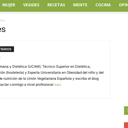
MUJER
VEGGIES
RECETAS
MENTE
COCINA
OPI
lles
es
TARIOS
/
ana y Dietética (UCAM), Técnico Superior en Dietética,
ón (hostelería) y Experta Universitaria en Obesidad del niño y del
de nutrición de la Unión Vegetariana Española y escribo el blog
tactar conmigo a nivel profesional
aquí.