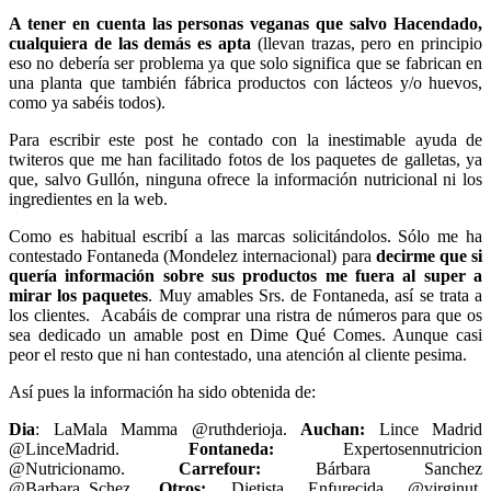
A tener en cuenta las personas veganas que salvo Hacendado,
cualquiera de las demás es apta
(llevan trazas, pero en principio
eso no debería ser problema ya que solo significa que se fabrican en
una planta que también fábrica productos con lácteos y/o huevos,
como ya sabéis todos).
Para escribir este post he contado con la inestimable ayuda de
twiteros que me han facilitado fotos de los paquetes de galletas, ya
que, salvo Gullón, ninguna ofrece la información nutricional ni los
ingredientes en la web.
Como es habitual escribí a las marcas solicitándolos. Sólo me ha
contestado Fontaneda (Mondelez internacional) para
decirme que si
quería información sobre sus productos me fuera al super a
mirar los paquetes
. Muy amables Srs. de Fontaneda, así se trata a
los clientes. Acabáis de comprar una ristra de números para que os
sea dedicado un amable post en Dime Qué Comes. Aunque casi
peor el resto que ni han contestado, una atención al cliente pesima.
Así pues la información ha sido obtenida de:
Dia
: LaMala Mamma @ruthderioja.
Auchan:
Lince Madrid
@LinceMadrid.
Fontaneda:
Expertosennutricion
@Nutricionamo.
Carrefour:
Bárbara Sanchez
@Barbara_Schez.
Otros:
Dietista Enfurecida @virginut.