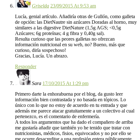
Griselda
23/09/2015 At 9:53 am
Lucía, genial artículo. Añadiría otras de Gullón, como galleta
de opción: las DietNautre sin azúcares Doradas al horno, muy
similares a las digestive DietNature (1,5g AGS; <0,5g
Azúcares; 6g proteínas; 4 g fibra y 0,40g sal).
Resulta curioso que las peores galletas no ofrezcan
información nutricional en su web, no? Bueno, más que
curioso, diría sospechoso!
Gracias, Lucía. Un abrazo.
Responder
Sara
17/10/2015 At 1:29 pm
Primero darte la enhorabuena por el blog, da gusto leer
información bien contrastada y no basada en tópicos. Lo
único con lo que no estoy de acuerdo en tu entrada y que
además me parece atacar gratuitamente a un colectivo al cual
pertenezco, es el comentario de enfermería.
A todos los argumentos que ha dado el compañero de arriba
me gustaría añadir que también yo he tenido que tratar con
nutricionistas, médicos, fisios, equivocados y no por ello se
me ocurre desacreditar a una profesión entera públicamente.