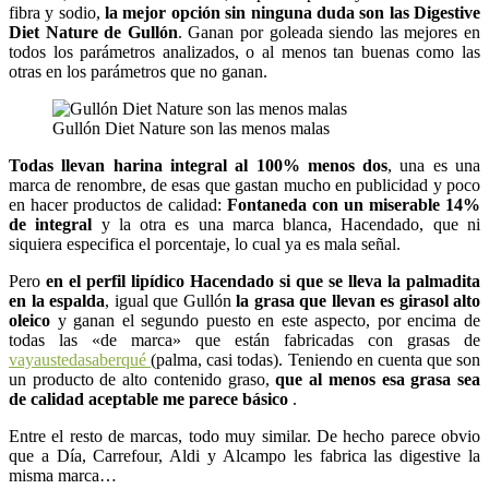
fibra y sodio,
la mejor opción sin ninguna duda son las Digestive
Diet Nature de Gullón
. Ganan por goleada siendo las mejores en
todos los parámetros analizados, o al menos tan buenas como las
otras en los parámetros que no ganan.
Gullón Diet Nature son las menos malas
Todas llevan harina integral al 100% menos dos
, una es una
marca de renombre, de esas que gastan mucho en publicidad y poco
en hacer productos de calidad:
Fontaneda con un miserable 14%
de integral
y la otra es una marca blanca, Hacendado, que ni
siquiera especifica el porcentaje, lo cual ya es mala señal.
Pero
en el perfil lipídico Hacendado si que se lleva la palmadita
en la espalda
, igual que Gullón
la grasa que llevan es girasol alto
oleico
y ganan el segundo puesto en este aspecto, por encima de
todas las «de marca» que están fabricadas con grasas de
vayaustedasaberqué
(palma, casi todas). Teniendo en cuenta que son
un producto de alto contenido graso,
que al menos esa grasa sea
de calidad aceptable me parece básico
.
Entre el resto de marcas, todo muy similar. De hecho parece obvio
que a Día, Carrefour, Aldi y Alcampo les fabrica las digestive la
misma marca…