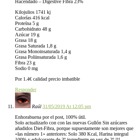
Hacendado – Digestive Fibra 23%
Kilojulios 1741 kj
Calorías 416 kcal
Proteína 5 g
Carbohidrato 48 g
Azúcar 19 g
Grasa 18 g
Grasa Saturada 1,8 g
Grasa Monoinsaturada 1,4 g
Grasa Poliinsaturada 1,6 g
Fibra 23 g
Sodio 0 mg
Por 1.4€ calidad precio imbatible
Responder
Raúl
31/05/2019 At 12:05 pm
Enhorabuena por el post, 100% útil.
Solo actualizarlo con con las nuevas Gullón Sin azúcares
añadidos Diet-Fibra, porque supuestamente son mejores que
«las número 1» anteriores: Solo 380 Kcal, Harina integral
100% y edulcorante de 3º ingrediente en vez de 2º !!!