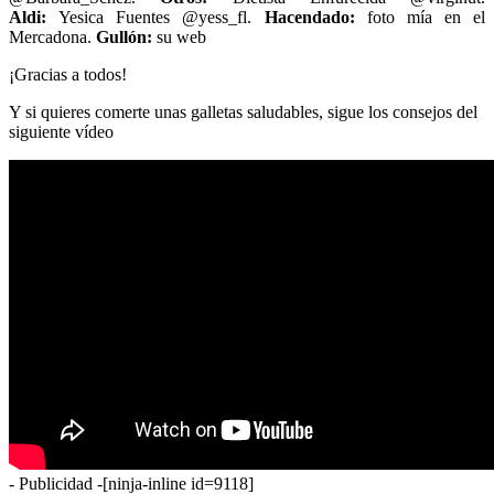
Aldi:
Yesica Fuentes @yess_fl.
Hacendado:
foto mía en el
Mercadona.
Gullón:
su web
¡Gracias a todos!
Y si quieres comerte unas galletas saludables, sigue los consejos del
siguiente vídeo
- Publicidad -
[ninja-inline id=9118]