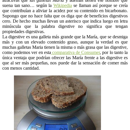
atractivas que
las galletas María
y además tienen ese nombre que
suena tan sano… según la
Wikipedia
se llaman así porque se creía
que contribuían a aliviar la acidez por su contenido en bicarbonato.
Supongo que no hace falta que os diga que de beneficios digestivos
cero. De hecho muchas llevan un asterisco que indica luego en letra
minúscula que la palabra digestive no significa que tengan
propiedades digestivas.
La digestive es una galleta más grande que la María, que se desmiga
más y con un elevado contenido graso, aunque la verdad es que
muchas galletas Maria tienen la misma o más grasa que las digestive,
como podemos ver en esta
comparativa de Consumer
, por lo tanto la
única ventaja que podrían ofrecer las María frente a las digestive es
que al ser más pequeñas, nos puede dar la sensación de comer más
con menos cantidad.