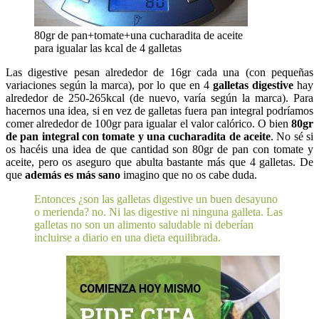
80gr de pan+tomate+una cucharadita de aceite
para igualar las kcal de 4 galletas
Las digestive pesan alrededor de 16gr cada una (con pequeñas
variaciones según la marca), por lo que en 4
galletas digestive
hay
alrededor de 250-265kcal (de nuevo, varía según la marca). Para
hacernos una idea, si en vez de galletas fuera pan integral podríamos
comer alrededor de 100gr para igualar el valor calórico. O bien
80gr
de pan integral con tomate y una cucharadita de aceite
. No sé si
os hacéis una idea de que cantidad son 80gr de pan con tomate y
aceite, pero os aseguro que abulta bastante más que 4 galletas. De
que
además es más sano
imagino que no os cabe duda.
Entonces ¿son las galletas digestive un buen desayuno
o merienda? no. Ni las digestive ni ninguna galleta. Las
galletas no son un alimento saludable ni deberían
incluirse a diario en una dieta equilibrada.