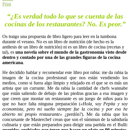
Print
“¿Es verdad todo lo que se cuenta de las
cocinas de los restaurantes? No. Es peor.”
Os traigo una propuesta de libro ligero para leer en la tumbona
durante el verano. No es un libro de nutrición (de hecho es la
antítesis de un libro de nutrición) ni es un libro de cocina (recetas y
tal), es
una novela sobre el mundo de la gastronomía visto desde
dentro y contado por una de las grandes figuras de la cocina
americana
.
He decidido hablar y recomendar este libro por rabia: me da rabia la
imagen de la cocina profesional que nos están vendiendo los
medios, como si fuera algo limpio y relajado en el que se es más un
artista que un currante. Me da rabia la cantidad de chefs wannabe
que están saliendo de debajo de las piedras gracias a esa imagen y
que creen que montar un restaurante es un juego de niños para lo
que no hace falta ninguna preparación (
«Hola, soy Pepita y soy
economista, pero mi sueño siempre fue la cocina y por eso he
abierto mi propio restaurante»
¿perdón?). Me da rabia que los
concursante de Masterchef crean que son el súmmun de la sabiduría
culinaria y que están preparados para dirigir una partida en el Bulli:
queridos agobiados por tener que hacer un plato en 90 minutos,