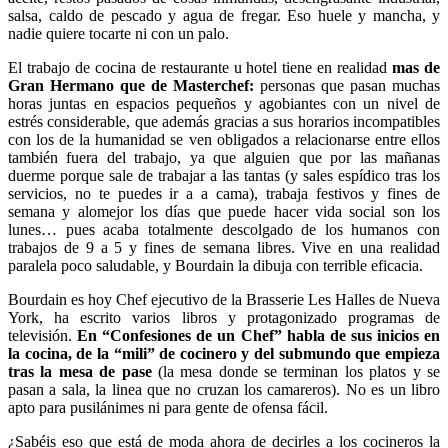
salsa, caldo de pescado y agua de fregar. Eso huele y mancha, y
nadie quiere tocarte ni con un palo.
El trabajo de cocina de restaurante u hotel tiene en realidad
mas de
Gran Hermano que de Masterchef:
personas que pasan muchas
horas juntas en espacios pequeños y agobiantes con un nivel de
estrés considerable, que además gracias a sus horarios incompatibles
con los de la humanidad se ven obligados a relacionarse entre ellos
también fuera del trabajo, ya que alguien que por las mañanas
duerme porque sale de trabajar a las tantas (y sales espídico tras los
servicios, no te puedes ir a a cama), trabaja festivos y fines de
semana y alomejor los días que puede hacer vida social son los
lunes… pues acaba totalmente descolgado de los humanos con
trabajos de 9 a 5 y fines de semana libres. Vive en una realidad
paralela poco saludable, y Bourdain la dibuja con terrible eficacia.
Bourdain es hoy Chef ejecutivo de la Brasserie Les Halles de Nueva
York, ha escrito varios libros y protagonizado programas de
televisión.
En “Confesiones de un Chef” habla de sus inicios en
la cocina, de la “mili” de cocinero y del submundo que empieza
tras la mesa de pase
(la mesa donde se terminan los platos y se
pasan a sala, la linea que no cruzan los camareros). No es un libro
apto para pusilánimes ni para gente de ofensa fácil.
¿Sabéis eso que está de moda ahora de decirles a los cocineros la