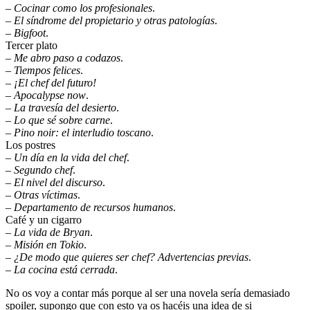
–
Cocinar como los profesionales
.
–
El síndrome del propietario y otras patologías
.
–
Bigfoot
.
Tercer plato
–
Me abro paso a codazos
.
–
Tiempos felices
.
–
¡El chef del futuro!
–
Apocalypse now
.
–
La travesía del desierto
.
–
Lo que sé sobre carne
.
–
Pino noir: el interludio toscano
.
Los postres
–
Un día en la vida del chef
.
–
Segundo chef
.
–
El nivel del discurso
.
–
Otras víctimas
.
–
Departamento de recursos humanos
.
Café y un cigarro
–
La vida de Bryan
.
–
Misión en Tokio
.
–
¿De modo que quieres ser chef? Advertencias previas
.
–
La cocina está cerrada
.
No os voy a contar más porque al ser una novela sería demasiado
spoiler, supongo que con esto ya os hacéis una idea de si