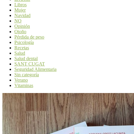
Libros
Mujer
Navidad
NO
Opinión
Otoño
Pérdida de peso
Psicología
Recetas
Salud
Salud dental
SANT CUGAT
Seguridad Alimentaria
Sin categoría
Verano
Vitaminas