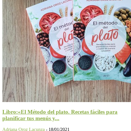
Libro:«El Método del plato. Recetas fáciles para
planificar tus menús y...
Adriana Oroz Lacunza
-
18/01/2021