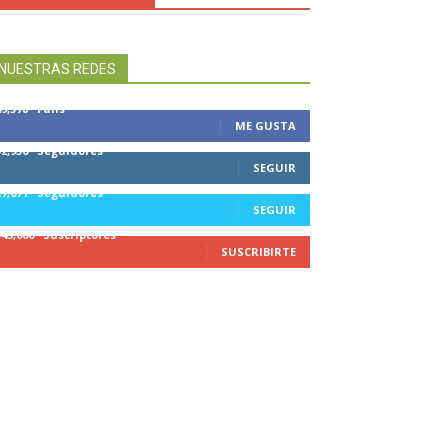
NUESTRAS REDES
49,578
Fans
ME GUSTA
32,950
Seguidores
SEGUIR
27,671
Seguidores
SEGUIR
545,000
Suscriptores
SUSCRIBIRTE