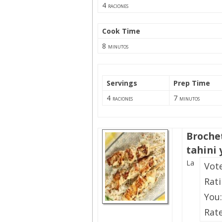
4
raciones
Cook Time
8
minutos
Servings
Prep Time
4
7
raciones
minutos
Broche
tahini 
La
Vot
Rat
You:
Rate