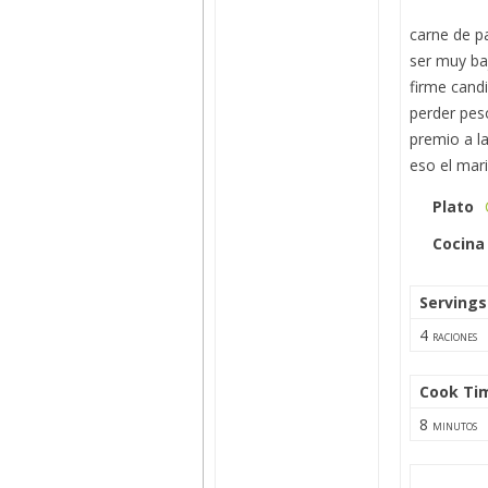
carne de p
ser muy ba
firme candi
perder peso
premio a l
eso el mari
Plato
Cocina
Servings
4
raciones
Cook Ti
8
minutos