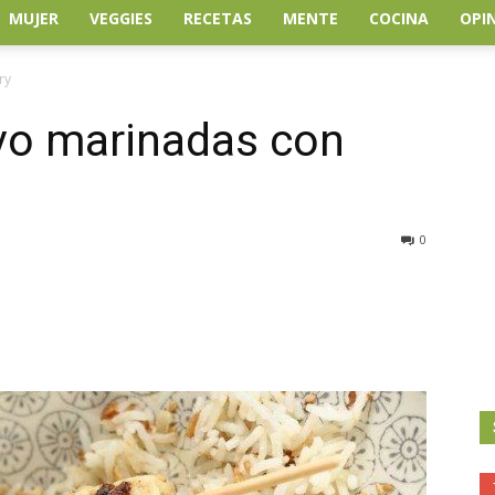
MUJER
VEGGIES
RECETAS
MENTE
COCINA
OPI
ry
vo marinadas con
0
atsApp
Linkedin
Email
Impresión