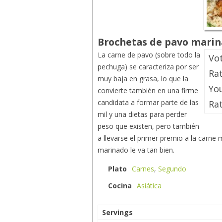
Brochetas de pavo marina
La carne de pavo (sobre todo la
Vo
pechuga) se caracteriza por ser
Ra
muy baja en grasa, lo que la
You
convierte también en una firme
candidata a formar parte de las
Rat
mil y una dietas para perder
peso que existen, pero también
a llevarse el primer premio a la carne
marinado le va tan bien.
Plato
Carnes
,
Segundo
Cocina
Asiática
Servings