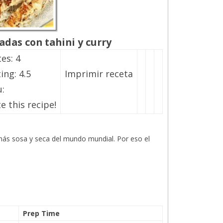
das con tahini y curry
tes:
4
ting:
4.5
Imprimir receta
:
e this recipe!
 más sosa y seca del mundo mundial. Por eso el
Prep Time