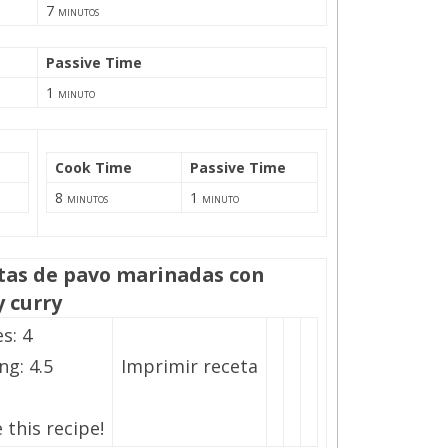
7
minutos
Passive Time
1
minuto
Cook Time
Passive Time
8
1
minutos
minuto
tas de pavo marinadas con
y curry
es:
4
ing:
4.5
Imprimir receta
 this recipe!