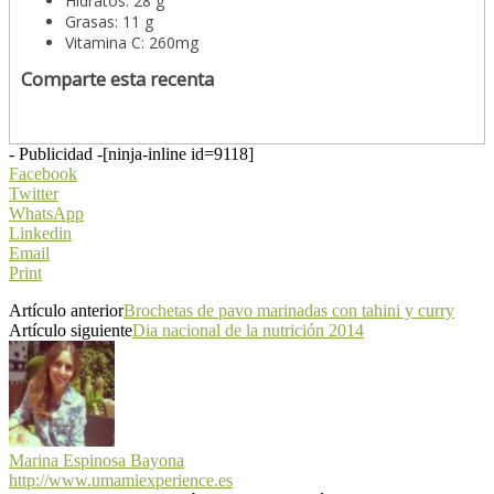
Hidratos: 28 g
Grasas: 11 g
Vitamina C: 260mg
Comparte esta recenta
- Publicidad -
[ninja-inline id=9118]
Facebook
Twitter
WhatsApp
Linkedin
Email
Print
Artículo anterior
Brochetas de pavo marinadas con tahini y curry
Artículo siguiente
Dia nacional de la nutrición 2014
Marina Espinosa Bayona
http://www.umamiexperience.es