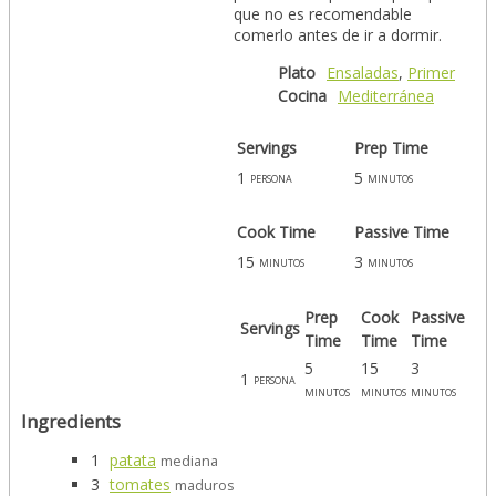
que no es recomendable
comerlo antes de ir a dormir.
Plato
Ensaladas
,
Primer
Cocina
Mediterránea
Servings
Prep Time
1
5
persona
minutos
Cook Time
Passive Time
15
3
minutos
minutos
Prep
Cook
Passive
Servings
Time
Time
Time
5
15
3
1
persona
minutos
minutos
minutos
Ingredients
1
patata
mediana
3
tomates
maduros