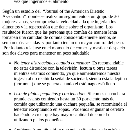
vez que ingerimos el alimento.
Según un estudio del “Journal of the American Dietetic
Association” donde se realiza un seguimiento a un grupo de 30
mujeres sanas, se comprueba la velocidad a la que ingerían los
alimentos y la repercusión que tiene sobre el organismo. Los
resultados fueron que las personas que comían de manera lenta
tomaban una cantidad de comida considerablemente menor, se
sentían más saciadas y por tanto tenían un mayor control del peso.
Por lo tanto relajarse en el momento de comer y masticar despacio
son dos claves para mantener un peso saludable.
No tener distracciones cuando comemos:
Es recomendable
no estar distraídos con la televisión, lectura u otras tareas
mientras estamos comiendo, ya que aumentaremos nuestra
ingesta al no recibir la señal de saciedad, siendo ésta la leptina
(hormona) que se genera cuando el estómago está lleno.
Uso de platos pequeños y con tenedor:
Si comes en cuchara
grande estarás comiendo hasta un 30 por ciento más de
comida que utilizando una cuchara pequeña, se recomienda el
tenedor exceptuando en sopas. Podemos engañar al cerebro
haciéndole creer que hay mayor cantidad de comida
utilizando platos pequeños.
Ambiente tranquilo:
Hay que evitar situaciones de estrés ya