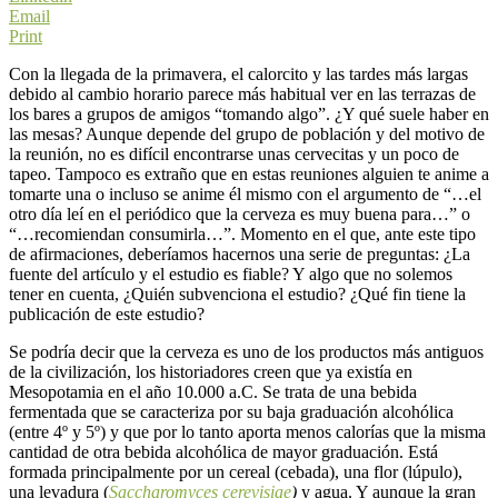
Email
Print
Con la llegada de la primavera, el calorcito y las tardes más largas
debido al cambio horario parece más habitual ver en las terrazas de
los bares a grupos de amigos “tomando algo”. ¿Y qué suele haber en
las mesas? Aunque depende del grupo de población y del motivo de
la reunión, no es difícil encontrarse unas cervecitas y un poco de
tapeo. Tampoco es extraño que en estas reuniones alguien te anime a
tomarte una o incluso se anime él mismo con el argumento de “…el
otro día leí en el periódico que la cerveza es muy buena para…” o
“…recomiendan consumirla…”. Momento en el que, ante este tipo
de afirmaciones, deberíamos hacernos una serie de preguntas: ¿La
fuente del artículo y el estudio es fiable? Y algo que no solemos
tener en cuenta, ¿Quién subvenciona el estudio? ¿Qué fin tiene la
publicación de este estudio?
Se podría decir que la cerveza es uno de los productos más antiguos
de la civilización, los historiadores creen que ya existía en
Mesopotamia en el año 10.000 a.C. Se trata de una bebida
fermentada que se caracteriza por su baja graduación alcohólica
(entre 4º y 5º) y que por lo tanto aporta menos calorías que la misma
cantidad de otra bebida alcohólica de mayor graduación. Está
formada principalmente por un cereal (cebada), una flor (lúpulo),
una levadura (
Saccharomyces cerevisiae
)
y agua. Y aunque la gran