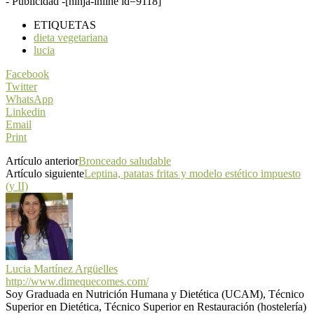
- Publicidad -
[ninja-inline id=9118]
ETIQUETAS
dieta vegetariana
lucia
Facebook
Twitter
WhatsApp
Linkedin
Email
Print
Artículo anterior
Bronceado saludable
Artículo siguiente
Leptina, patatas fritas y modelo estético impuesto
(y II)
Lucia Martínez Argüelles
http://www.dimequecomes.com/
Soy Graduada en Nutrición Humana y Dietética (UCAM), Técnico
Superior en Dietética, Técnico Superior en Restauración (hostelería)