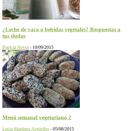
¿Leche de vaca o bebidas vegetales? Respuestas a
tus dudas
Patricia Nevot
-
10/09/2015
Menú semanal vegetariano 2
Lucia Martínez Argüelles
-
05/08/2015