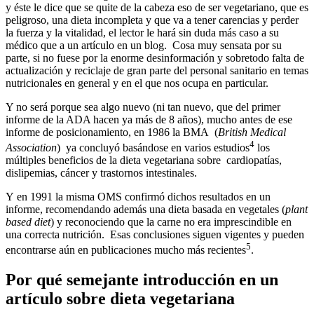
y éste le dice que se quite de la cabeza eso de ser vegetariano, que es
peligroso, una dieta incompleta y que va a tener carencias y perder
la fuerza y la vitalidad, el lector le hará sin duda más caso a su
médico que a un artículo en un blog. Cosa muy sensata por su
parte, si no fuese por la enorme desinformación y sobretodo falta de
actualización y reciclaje de gran parte del personal sanitario en temas
nutricionales en general y en el que nos ocupa en particular.
Y no será porque sea algo nuevo (ni tan nuevo, que del primer
informe de la ADA hacen ya más de 8 años), mucho antes de ese
informe de posicionamiento, en 1986 la BMA (
British Medical
4
Association
) ya concluyó basándose en varios estudios
los
múltiples beneficios de la dieta vegetariana sobre cardiopatías,
dislipemias, cáncer y trastornos intestinales.
Y en 1991 la misma OMS confirmó dichos resultados en un
informe, recomendando además una dieta basada en vegetales (
plant
based diet
) y reconociendo que la carne no era imprescindible en
una correcta nutrición. Esas conclusiones siguen vigentes y pueden
5
encontrarse aún en publicaciones mucho más recientes
.
Por qué semejante introducción en un
artículo sobre dieta vegetariana