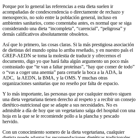
Porque por lo general las referencias a esta dieta suelen ir
acompañadas de condescendencia o directamente de rechazo y
menosprecio, no solo entre la población general, incluso en
ambientes sanitarios, como comentaba antes, es normal que se siga
considerando una dieta “incompleta”, “carencial”, “peligrosa” y
demás calificativos absolutamente obsoletos.
Así que lo primero, las cosas claras. Si la más prestigiosa asociación
de dietistas del mundo opina lo arriba reseñado, y en nuestro país el
GREP-AEDN se toma la molestia de traducir y ofrecernos el
documento, digo yo que hará falta algún argumento un poco más
contrastado que “te van a faltar proteínas”, “hay que comer de todo”
o “vas a coger una anemia” para cerrarle la boca a la ADA, la
ADC, la AEDN, la BMA, y la OMS. Y muchas otras
organizaciones sanitarias que no reseño por falta de espacio.
Y lo más importante, las personas que por cualquier motivo siguen
una dieta vegetariana tienen derecho al respeto y a recibir un consejo
dietético-nutricional que se adapte a sus necesidades. No es
admisible a día de hoy que un vegetariano salga del hospital con una
hoja en la que se le recomiende pollo a la plancha y pescado
hervido.
Con un conocimiento somero de la dieta vegetariana, cualquier
dietista puede adaptar las recomendaciones dietéticas tradicionales