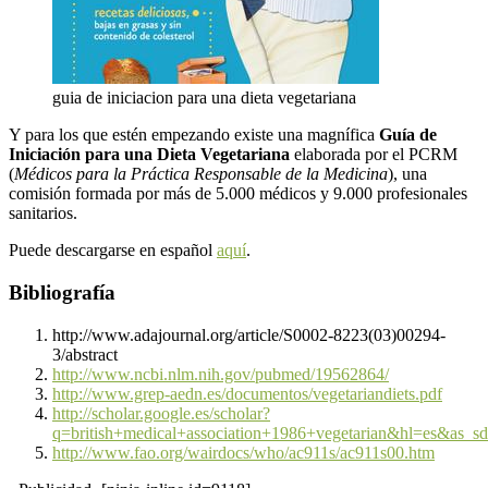
guia de iniciacion para una dieta vegetariana
Y para los que estén empezando existe una magnífica
Guía de
Iniciación para una Dieta Vegetariana
elaborada por el PCRM
(
Médicos para la Práctica Responsable de la Medicina
), una
comisión formada por más de 5.000 médicos y 9.000 profesionales
sanitarios.
Puede descargarse en español
aquí
.
Bibliografía
http://www.adajournal.org/article/S0002-8223(03)00294-
3/abstract
http://www.ncbi.nlm.nih.gov/pubmed/19562864/
http://www.grep-aedn.es/documentos/vegetariandiets.pdf
http://scholar.google.es/scholar?
q=british+medical+association+1986+vegetarian&hl=es&as_s
http://www.fao.org/wairdocs/who/ac911s/ac911s00.htm