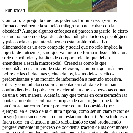
- Publicidad -
Con todo, la pregunta que nos podemos formular es: ¿son los
fármacos realmente la solución milagrosa para acabar con la
obesidad? Aunque algunos enfoques así parecen sugerirlo, lo cierto
es que no podemos dejar de lado los múltiples factores psicológicos
y psicosociales que intervienen en esta problemática. La
alimentación es un acto complejo y social que no sólo implica la
ingesta de nutrientes, sino que va unido de forma indisociable a una
serie de actitudes y hábitos de comportamiento que deben
entenderse a escala macrosocial. Creencias como la que
comentábamos al inicio de esta reflexión, la autoimagen más bien
pobre de las ciudadanas y ciudadanos, los modelos estéticos
predominantes y un montón de información a menudo excesiva,
difusa y contradictoria sobre alimentación saludable terminan
confundiendo a la población y determinan que las personas coman
de una u otra manera. Además, hay que tomar en consideración las
pautas alimenticias culturales propias de cada región, que tanto
pueden actuar como factor protector contra la obesidad (por
ejemplo, en el caso de la cultura nipona) como ser un claro factor de
riesgo (como sucede en la cultura estadounidense). Por si todo esto
fuera poco, en el actual mundo globalizado se está produciendo
progresivamente un proceso de occidentalización de las costumbres
a gran escala que incluye, evidentemente, las pautas culturales sobre