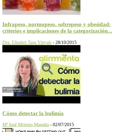
Infrapeso, normopeso, sobrepeso y obesidad:
criterios e implicaciones de la categorización...
Dra. Elisabet Tasa Vinyals
-
28/10/2015
Cómo detectar la bulimia
Mª José Moreno Magaña
-
02/07/2015