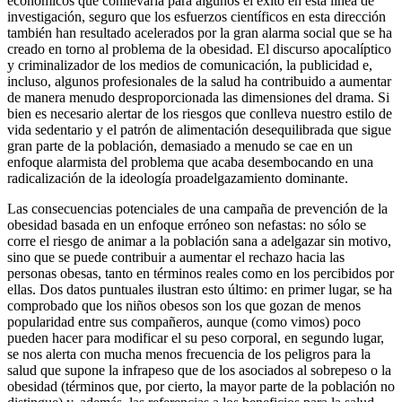
económicos que conllevaría para algunos el éxito en esta línea de
investigación, seguro que los esfuerzos científicos en esta dirección
también han resultado acelerados por la gran alarma social que se ha
creado en torno al problema de la obesidad. El discurso apocalíptico
y criminalizador de los medios de comunicación, la publicidad e,
incluso, algunos profesionales de la salud ha contribuido a aumentar
de manera menudo desproporcionada las dimensiones del drama. Si
bien es necesario alertar de los riesgos que conlleva nuestro estilo de
vida sedentario y el patrón de alimentación desequilibrada que sigue
gran parte de la población, demasiado a menudo se cae en un
enfoque alarmista del problema que acaba desembocando en una
radicalización de la ideología proadelgazamiento dominante.
Las consecuencias potenciales de una campaña de prevención de la
obesidad basada en un enfoque erróneo son nefastas: no sólo se
corre el riesgo de animar a la población sana a adelgazar sin motivo,
sino que se puede contribuir a aumentar el rechazo hacia las
personas obesas, tanto en términos reales como en los percibidos por
ellas. Dos datos puntuales ilustran esto último: en primer lugar, se ha
comprobado que los niños obesos son los que gozan de menos
popularidad entre sus compañeros, aunque (como vimos) poco
pueden hacer para modificar el su peso corporal, en segundo lugar,
se nos alerta con mucha menos frecuencia de los peligros para la
salud que supone la infrapeso que de los asociados al sobrepeso o la
obesidad (términos que, por cierto, la mayor parte de la población no