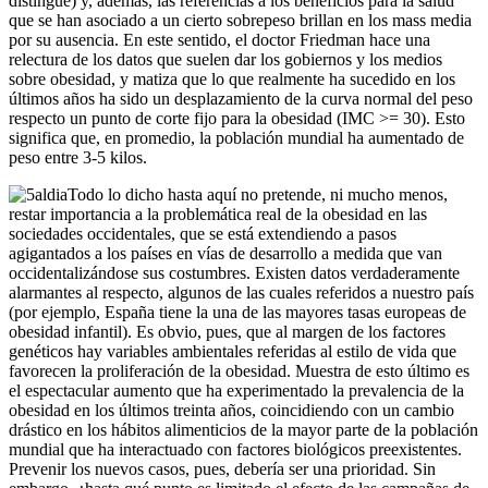
distingue) y, además, las referencias a los beneficios para la salud
que se han asociado a un cierto sobrepeso brillan en los mass media
por su ausencia. En este sentido, el doctor Friedman hace una
relectura de los datos que suelen dar los gobiernos y los medios
sobre obesidad, y matiza que lo que realmente ha sucedido en los
últimos años ha sido un desplazamiento de la curva normal del peso
respecto un punto de corte fijo para la obesidad (IMC >= 30). Esto
significa que, en promedio, la población mundial ha aumentado de
peso entre 3-5 kilos.
Todo lo dicho hasta aquí no pretende, ni mucho menos,
restar importancia a la problemática real de la obesidad en las
sociedades occidentales, que se está extendiendo a pasos
agigantados a los países en vías de desarrollo a medida que van
occidentalizándose sus costumbres. Existen datos verdaderamente
alarmantes al respecto, algunos de las cuales referidos a nuestro país
(por ejemplo, España tiene la una de las mayores tasas europeas de
obesidad infantil). Es obvio, pues, que al margen de los factores
genéticos hay variables ambientales referidas al estilo de vida que
favorecen la proliferación de la obesidad. Muestra de esto último es
el espectacular aumento que ha experimentado la prevalencia de la
obesidad en los últimos treinta años, coincidiendo con un cambio
drástico en los hábitos alimenticios de la mayor parte de la población
mundial que ha interactuado con factores biológicos preexistentes.
Prevenir los nuevos casos, pues, debería ser una prioridad. Sin