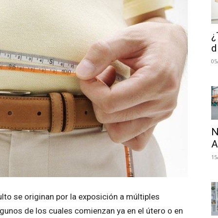
¿
d
05
N
A
15
o se originan por la exposición a múltiples
algunos de los cuales comienzan ya en el útero o en