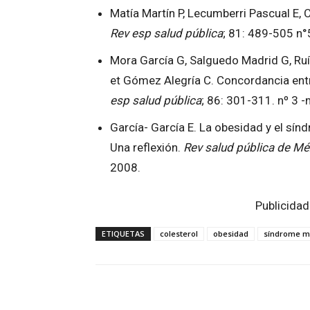
Matía Martín P, Lecumberri Pascual E, 
Rev esp salud pública
; 81: 489-505 n
Mora García G, Salguedo Madrid G, Ruíz
et Gómez Alegría C. Concordancia ent
esp salud pública
; 86: 301-311. nº 3 
García- García E. La obesidad y el sí
Una reflexión.
Rev salud pública de Mé
2008.
Publicidad
ETIQUETAS
colesterol
obesidad
síndrome m