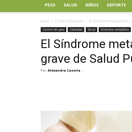
PESO
SALUD
NIÑOS
DEPORTE
Inicio
Control del peso
El Síndrome metabólico, 
Control del peso
Obesidad
Salud
Síndrome metabólico
El Síndrome met
grave de Salud P
Por
Alexandra Cazorla
-
Facebook
Twitter
Wh