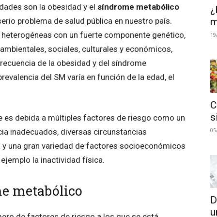
dades son la obesidad y el
síndrome metabólico
¿
m
serio problema de salud pública en nuestro país.
y heterogéneas con un fuerte componente genético,
19
 ambientales, sociales, culturales y económicos,
 frecuencia de la obesidad y del síndrome
evalencia del SM varía en función de la edad, el
C
s
ue es debida a múltiples factores de riesgo como un
05
ncia inadecuados, diversas circunstancias
a y una gran variedad de factores socioeconómicos
ejemplo la inactividad física.
me metabólico
D
u
ero de factores de riesgo a los que se está