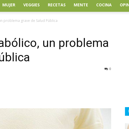
MUJER
VEGGIES
RECETAS
MENTE
COCINA
OPI
un problema grave de Salud Pública
abólico, un problema
ública
0
atsApp
Linkedin
Email
Impresión