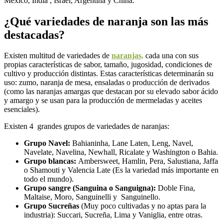
México, India , Israel, Argentina y China.
¿Qué variedades de naranja son las más
destacadas?
Existen multitud de variedades de
naranjas,
cada una con sus
propias características de sabor, tamaño, jugosidad, condiciones de
cultivo y producción distintas. Estas características determinarán su
uso: zumo, naranja de mesa, ensaladas o producción de derivados
(como las naranjas amargas que destacan por su elevado sabor ácido
y amargo y se usan para la producción de mermeladas y aceites
esenciales).
Existen 4 grandes grupos de variedades de naranjas:
Grupo Navel:
Bahianinha, Lane Laten, Leng, Navel,
Navelate, Navelina, Newhall, Ricalate y Washington o Bahia.
Grupo blancas:
Ambersweet, Hamlin, Pera, Salustiana, Jaffa
o Shamouti y Valencia Late (Es la variedad más importante en
todo el mundo).
Grupo sangre (Sanguina o Sanguigna):
Doble Fina,
Maltaise, Moro, Sanguinelli y Sanguinello.
Grupo Sucreñas
(Muy poco cultivadas y no aptas para la
industria): Succari, Sucreña, Lima y Vaniglia, entre otras.