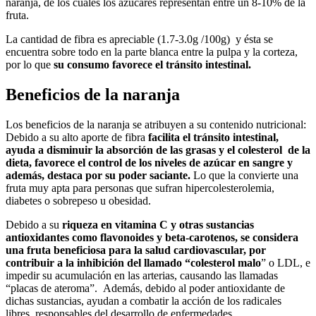
naranja, de los cuales los azúcares representan entre un 8-10% de la
fruta.
La cantidad de fibra es apreciable (1.7-3.0g /100g) y ésta se
encuentra sobre todo en la parte blanca entre la pulpa y la corteza,
por lo que
su consumo favorece el tránsito intestinal.
Beneficios de la naranja
Los beneficios de la naranja se atribuyen a su contenido nutricional:
Debido a su alto aporte de fibra
facilita el tránsito intestinal,
ayuda a disminuir la absorción de las grasas y el colesterol de la
dieta, favorece el control de los niveles de azúcar en sangre y
además, destaca por su poder saciante.
Lo que la convierte una
fruta muy apta para personas que sufran hipercolesterolemia,
diabetes o sobrepeso u obesidad.
Debido a su
riqueza en vitamina C y otras sustancias
antioxidantes como flavonoides y beta-carotenos, se considera
una fruta beneficiosa para la salud cardiovascular, por
contribuir a la inhibición del llamado “colesterol malo
” o LDL, e
impedir su acumulación en las arterias, causando las llamadas
“placas de ateroma”. Además, debido al poder antioxidante de
dichas sustancias, ayudan a combatir la acción de los radicales
libres, responsables del desarrollo de enfermedades