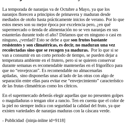
La temporada de naranjas va de Octubre a Mayo, ya que los
naranjos florecen a principios de primavera y maduran desde
mediados de otoño hasta prácticamente inicios de verano. Por lo que
estos meses son su mejor época por excelencia pero, ¿en qué
supermercado o tienda de alimentación no se ven naranjas en sus
estanterías durante todo el año? Diríamos que en ninguno o casi en
ninguno, ¿verdad? Esto se debe a que
son frutos bastante
resistentes y son climatéricas, es decir, no maduran una vez
recolectadas sino que se recogen ya maduras.
Por lo que si se
van a consumir en un corto periodo de tiempo, se pueden dejar a
temperatura ambiente en el frutero, pero si se quieren conservar
durante semanas es recomendable mantenerlas en el frigorífico para
que no “envejezcan”. Es recomendable no almacenarlas
apiladas, sino disponerlas unas al lado de las otras con algo de
separación entre ellas para evitar ese “envejecimiento” característico
de las frutas climatéricas como los cítricos.
En el supermercado deberás elegir aquellas que no presenten golpes
o magulladuras o tengan olor a rancio. Ten en cuenta que el color de
la piel no siempre indica con seguridad la calidad del fruto, ya que
existen variedades de naranjas maduras con la cáscara verde.
- Publicidad -
[ninja-inline id=9118]