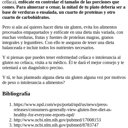
celíaca),
enfócate en controlar el tamaño de las porciones que
comes. Para almorzar o cenar, la mitad de tu plato debería ser a
base de verduras o ensalada, un cuarto de proteínas y otro
cuarto de carbohidratos.
Pero si aún así quieres hacer dieta sin gluten, evita los alimentos
procesados empaquetados y enfócate en una dieta más variada, con
muchas verduras, frutas y fuentes de proteínas magras, granos
integrales y legumbres. Con ello te aseguras de tener una dieta
balanceada e incluir todos los nutrientes necesarios.
Y si piensas que puedes tener enfermedad celíaca o intolerancia al
gluten no celíaca, visita a tu médico. Él te dará el mejor consejo y te
orientará a un diagnóstico preciso.
Y tú, te has planteado alguna dieta sin gluten alguna vez por motivos
de peso o intolerancia a alimentos?
Bibliografía
https://www.npd.com/wps/portal/npd/us/news/press-
releases/consumers-generally-view-gluten-free-diet-as-
healthy-for-everyone-reports-npd/
http://www.ncbi.nlm.nih.gov/pubmed/17008153
http://www.ncbi.nlm.nih.gov/pubmed/8783747