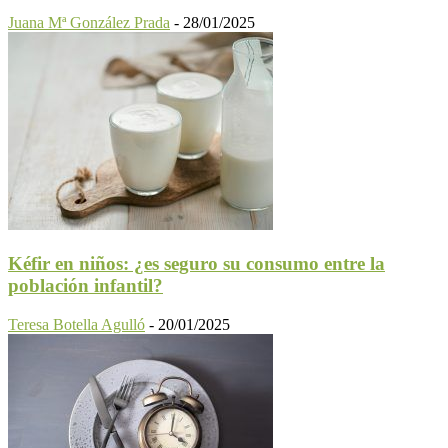
Juana Mª González Prada
-
28/01/2025
Kéfir en niños: ¿es seguro su consumo entre la
población infantil?
Teresa Botella Agulló
-
20/01/2025