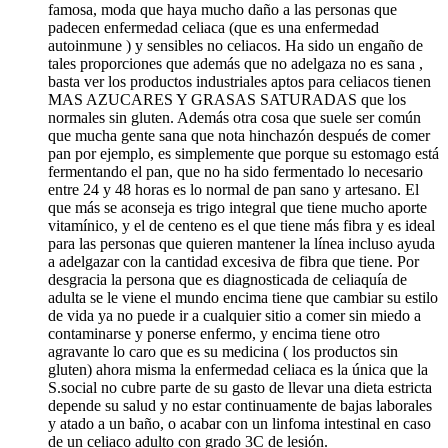
famosa, moda que haya mucho daño a las personas que
padecen enfermedad celiaca (que es una enfermedad
autoinmune ) y sensibles no celiacos. Ha sido un engaño de
tales proporciones que además que no adelgaza no es sana ,
basta ver los productos industriales aptos para celiacos tienen
MAS AZUCARES Y GRASAS SATURADAS que los
normales sin gluten. Además otra cosa que suele ser común
que mucha gente sana que nota hinchazón después de comer
pan por ejemplo, es simplemente que porque su estomago está
fermentando el pan, que no ha sido fermentado lo necesario
entre 24 y 48 horas es lo normal de pan sano y artesano. El
que más se aconseja es trigo integral que tiene mucho aporte
vitamínico, y el de centeno es el que tiene más fibra y es ideal
para las personas que quieren mantener la línea incluso ayuda
a adelgazar con la cantidad excesiva de fibra que tiene. Por
desgracia la persona que es diagnosticada de celiaquía de
adulta se le viene el mundo encima tiene que cambiar su estilo
de vida ya no puede ir a cualquier sitio a comer sin miedo a
contaminarse y ponerse enfermo, y encima tiene otro
agravante lo caro que es su medicina ( los productos sin
gluten) ahora misma la enfermedad celiaca es la única que la
S.social no cubre parte de su gasto de llevar una dieta estricta
depende su salud y no estar continuamente de bajas laborales
y atado a un baño, o acabar con un linfoma intestinal en caso
de un celiaco adulto con grado 3C de lesión.