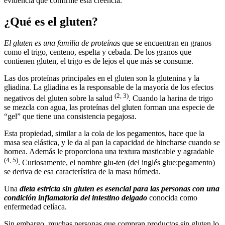
evidencia que confirme esta creencia.
¿Qué es el gluten?
El gluten es una familia de proteína
s que se encuentran en granos
como el trigo, centeno, espelta y cebada. De los granos que
contienen gluten, el trigo es de lejos el que más se consume.
Las dos proteínas principales en el gluten son la glutenina y la
gliadina. La gliadina es la responsable de la mayoría de los efectos
(2, 3)
negativos del gluten sobre la salud
. Cuando la harina de trigo
se mezcla con agua, las proteínas del gluten forman una especie de
“gel” que tiene una consistencia pegajosa.
Esta propiedad, similar a la cola de los pegamentos, hace que la
masa sea elástica, y le da al pan la capacidad de hincharse cuando se
hornea. Además le proporciona una textura masticable y agradable
(4, 5)
. Curiosamente, el nombre glu-ten (del inglés glue:pegamento)
se deriva de esa característica de la masa húmeda.
Una
dieta estricta sin gluten es esencial para las personas con una
condición inflamatoria del intestino delgado
conocida como
enfermedad celíaca.
Sin embargo, muchas personas que compran productos sin gluten lo