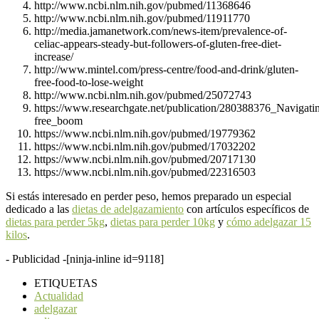
http://www.ncbi.nlm.nih.gov/pubmed/11368646
http://www.ncbi.nlm.nih.gov/pubmed/11911770
http://media.jamanetwork.com/news-item/prevalence-of-
celiac-appears-steady-but-followers-of-gluten-free-diet-
increase/
http://www.mintel.com/press-centre/food-and-drink/gluten-
free-food-to-lose-weight
http://www.ncbi.nlm.nih.gov/pubmed/25072743
https://www.researchgate.net/publication/280388376_Navigati
free_boom
https://www.ncbi.nlm.nih.gov/pubmed/19779362
https://www.ncbi.nlm.nih.gov/pubmed/17032202
https://www.ncbi.nlm.nih.gov/pubmed/20717130
https://www.ncbi.nlm.nih.gov/pubmed/22316503
Si estás interesado en perder peso, hemos preparado un especial
dedicado a las
dietas de adelgazamiento
con artículos específicos de
dietas para perder 5kg
,
dietas para perder 10kg
y
cómo adelgazar 15
kilos
.
- Publicidad -
[ninja-inline id=9118]
ETIQUETAS
Actualidad
adelgazar